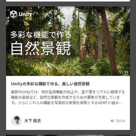
51:39
Unityの多彩な機能で作る、美しい自然景観
最新のUnityでは、地形生成機能の向上や、空や雲をリアルに再現する
機能の追加など、自然な景観を作成するための要素が充実していま
す。さらにこれらの機能を写実的な表現を得意とするHDRPと組み合
わせる事で、美しい景観を論理的に構築することがで…
大下 岳志
30.6 k