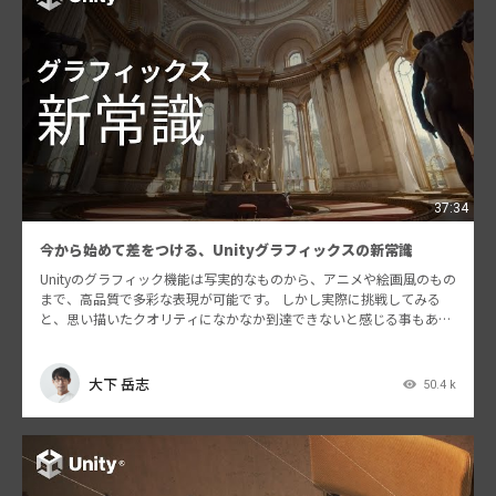
37:34
今から始めて差をつける、Unityグラフィックスの新常識
Unityのグラフィック機能は写実的なものから、アニメや絵画風のもの
まで、高品質で多彩な表現が可能です。 しかし実際に挑戦してみる
と、思い描いたクオリティになかなか到達できないと感じる事もある
と思います。その理由は様々ですが、ひとつには日々…
大下 岳志
50.4 k