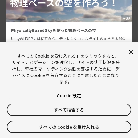
9:32
PhysicallyBasedSkyを使った物理ベースの空
UnityのHDRPには従来から、ディレクショナルライトの向きを太陽の
傾きに見立てて空の色を作成する、Phisically Based Skyという機能が
あります。 この機能は単体でも面白いものになっていますが、特にU
nity2021.2で…
「すべての Cookie を受け入れる」をクリックすると、
サイトナビゲーションを強化し、サイトの使用状況を分
大下 岳志
析し、弊社のマーケティング活動を支援するために、デ
4684
バイスに Cookie を保存することに同意したことになり
ます。
Cookie 設定
すべて拒否する
すべての Cookie を受け入れる