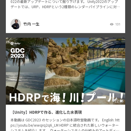
022の最新アップデートについて掘り下げます。 Unity2022のアップ
デートでは、URP、HDRPという2種類のレンダーパイプラインに対す
る変更が行われています。…
竹内 一生
131
22:05
【Unity】HDRPで作る、進化した水表現
本動画は GDC2023 のセッションの日本語吹替動画です。 English: htt
ps://youtu.be/wwqrq2q6_LM HDRP に統合された新しいウォーター
システムを紹介します。 ウォーターシステムの仕組みやアートディ