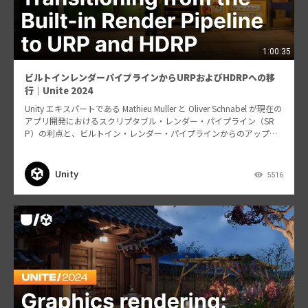
1:00:35
ビルトインレンダーパイプラインからURPおよびHDRPへの移
行｜Unite 2024
Unity エキスパートである Mathieu Muller と Oliver Schnabel が現在の
アプリ開発におけるスクリプタブル・レンダー・パイプライン（SR
P）の利点と、ビルトイン・レンダー・パイプラインからのアップグ
レードに必…
Unity
5516