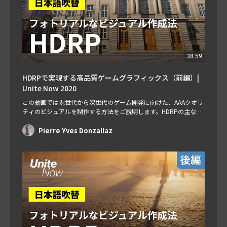
38:59
HDRPで実現する高品質ゲームグラフィックス（前編）|
Unite Now 2020
この動画では現世代から次世代のゲーム開発に向けた、AAAクオリ
ティのビジュアルを制作する方法をご説明します。HDRPの主な機
能をはじめ、アンチエイリアシング、ライト、シャドウ、露出とい
った様々な調整方法もご紹介します。（前編） スピーカー： Pierre
Pierre Yves Donzallaz
Yves Donzallaz, Senior Rendering & Lighting Artist 後編はこち
ら： https://l…