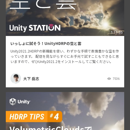
1:11:35
いっしょに試そう！UnityHDRPの空と雲
Unity2021.2HDRPの新機能を使い、わずかな手順で表情豊かな空を作
っていきます。 配信を見ながらすぐにお手元で試すこともできると思
いますので、ぜひUnity2021.2をインストールしてご覧ください。
大下 岳志
7536