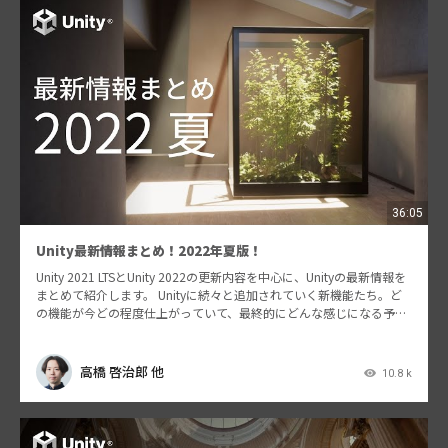
36:05
Unity最新情報まとめ！2022年夏版！
Unity 2021 LTSとUnity 2022の更新内容を中心に、Unityの最新情報を
まとめて紹介します。 Unityに続々と追加されていく新機能たち。ど
の機能が今どの程度仕上がっていて、最終的にどんな感じになる予定
なのか？分からない…
高橋 啓治郎 他
10.8 k