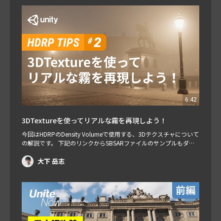
レームワークの概要 ボリュームフレームワークでは、ボリューム
というコンポーネントを持ったゲームオブジェ…
6:42
3DTextureを使ってリアルな霧を再現しよう！
今回はHDRPのDensity Volumeで使用する、3Dテクスチャについて
の解説です。 下記のリンクからSBSARファイルのサンプルもダウ
ンロードできますので、ぜひ動画を参考にチャレンジしてみてくだ
さい。 ダウンロード HDRPのボリュームフォグでは、Density Volu
大下 岳志
meを使う事により、 3D空間に、体積と密度を持ったリアルな霧を
再現する事ができます。 Density Volumeは、…