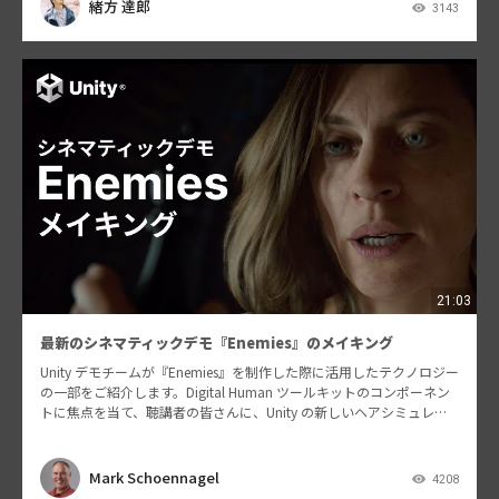
緒方 達郎
3143
21:03
最新のシネマティックデモ『Enemies』のメイキング
Unity デモチームが『Enemies』を制作した際に活用したテクノロジー
の一部をご紹介します。Digital Human ツールキットのコンポーネン
トに焦点を当て、聴講者の皆さんに、Unity の新しいヘアシミュレー
ションツール、更新さ…
Mark Schoennagel
4208