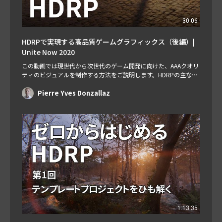
30:06
HDRPで実現する高品質ゲームグラフィックス（後編）|
Unite Now 2020
この動画では現世代から次世代のゲーム開発に向けた、AAAクオリ
ティのビジュアルを制作する方法をご説明します。HDRPの主な機
能をはじめ、アンチエイリアシング、ライト、シャドウ、露出とい
った様々な調整方法もご紹介します。（後編） スピーカー： Pierre
Pierre Yves Donzallaz
Yves Donzallaz, Senior Rendering & Lighting Artist 前編はこち
ら： https://l…
1:13:35