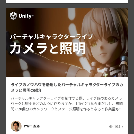
30:08
ライブのノウハウを活用したバーチャルキャラクターライブのカ
メラと照明の紹介
バーチャルキャラクターライブを制作する際、ライブ感のあるカメラ
ワークと照明をどのように作りますか。1曲や2曲ならまだしも、短期
間で20曲分のカメラワークとステージ照明を作るとなると作業量も膨
大なものになります。 LATEGRAではリアルライ…
中村 直樹
10.3 k