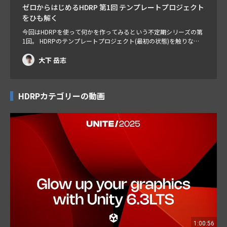
ゼロからはじめるHDRP 第1回 テンプレートプロジェクト
をひも解く
今回はHDRPを使って何かを作ってみるという不定期シリーズの第
1回。 HDRPのテンプレートプロジェクト(最初の状態)を触りなが
ら、このレンダーパイプラインの特徴を見ていきます。 【進行ス
ケジュール】 はじめに テンプレートプロジェクトとは？ マテリア
大下 岳志
ルについてライトについてボリュームフレームワークについて カ
メラ、その他について お知らせ 担当：大下岳志（エバンジェリス
ト） コメント：京野 光平…
HDRPカテゴリーの動画
1:00:56