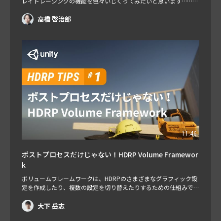
レイトレーシングの機能を色々いじくってみたいと思います……て
いうかそもそも皆さん、Unity でリアルタイム・レイトレーシング
使えるって、ご存じでした？ 使えるんですよ！？ ナウ！！ 今回の
高橋 啓治郎
放送では、自分でも試してみたい！という方々に向けて、セットア
ップの手順からゆっくりたっぷり説明していきます。興味のある
方、お時間のある方…
11:46
ポストプロセスだけじゃない！HDRP Volume Framewor
k
ボリュームフレームワークは、HDRPのさまざまなグラフィック設
定を作成したり、複数の設定を切り替えたりするための仕組みで
す。 とてもよく考えられたシステムで、この仕組みを理解する
と、ゲーム中の様々な状況に合わせたグラフィック設定を、簡単か
大下 岳志
つ意図通りにコントロールできるようになります。 ボリュームフ