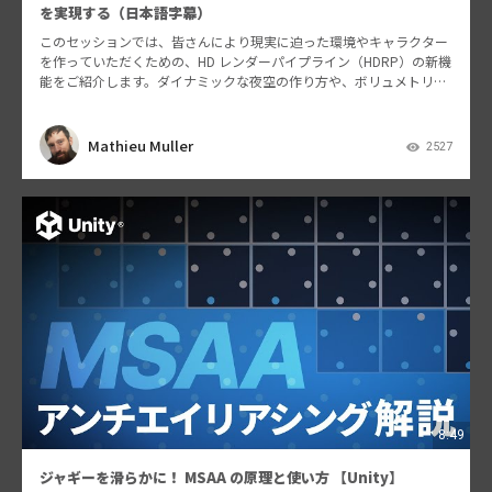
を実現する（日本語字幕）
このセッションでは、皆さんにより現実に迫った環境やキャラクター
を作っていただくための、HD レンダーパイプライン（HDRP）の新機
能をご紹介します。ダイナミックな夜空の作り方や、ボリュメトリッ
ククラウドをより美しくする方法、水のエフェクトを…
Mathieu Muller
2527
8:49
ジャギーを滑らかに！ MSAA の原理と使い方 【Unity】