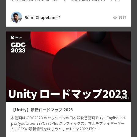
レ…
Rémi Chapelain 他
8399
53:41
【Unity】最新ロードマップ 2023
本動画は GDC2023 のセッションの日本語吹替動画です。 English: htt
ps://youtu.be/I7YYC796PEs グラフィックス、マルチプレイヤーゲー
ム、ECSの最新情報をはじめとした Unity 2022 LTS …