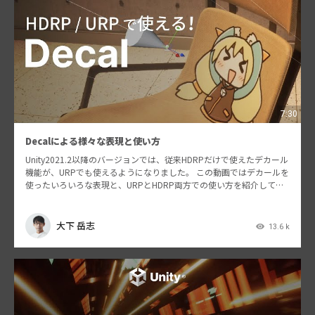
7:30
Decalによる様々な表現と使い方
Unity2021.2以降のバージョンでは、従来HDRPだけで使えたデカール
機能が、URPでも使えるようになりました。 この動画ではデカールを
使ったいろいろな表現と、URPとHDRP両方での使い方を紹介してい
ます。 デカールはシンプルな機能…
大下 岳志
13.6 k