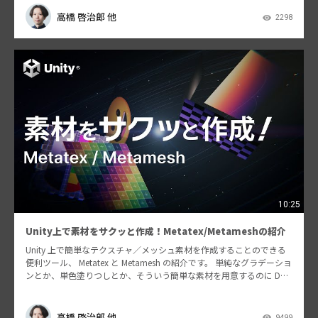
高橋 啓治郎 他
2298
10:25
Unity上で素材をサクッと作成！Metatex/Metameshの紹介
Unity 上で簡単なテクスチャ／メッシュ素材を作成することのできる
便利ツール、 Metatex と Metamesh の紹介です。 単純なグラデーショ
ンとか、単色塗りつしとか、そういう簡単な素材を用意するのに DCC
ツールを立ち上げなく…
高橋 啓治郎 他
9499