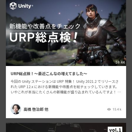
59:44
URP総点検！〜最近こんなの増えてました〜
今回の Unity ステーションは URP 特集！ Unity 2021.2 でリリースさ
れた URP 12.x における新機能や改善点を総チェックしていきます。
いやこれが本当にたくさんの新機能が盛り込まれているんですよ！ U
RP を使っ…
高橋 啓治郎 他
15.4 k