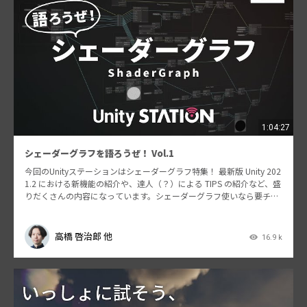
1:04:27
シェーダーグラフを語ろうぜ！ Vol.1
今回のUnityステーションはシェーダーグラフ特集！ 最新版 Unity 202
1.2 における新機能の紹介や、達人（？）による TIPS の紹介など、盛
りだくさんの内容になっています。シェーダーグラフ使いなら要チェ
ックだ！
高橋 啓治郎 他
16.9 k