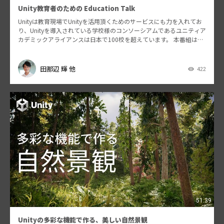
Unity教育者のための Education Talk
Unityは教育現場でUnityを活用頂くためのサービスにも力を入れてお
り、Unityを導入されている学校様のコンソーシアムであるユニティア
カデミックアライアンスは日本で100校を超えています。 本番組は、
様々な学校やPCスクールなどでUn…
田那辺 輝 他
422
51:39
Unityの多彩な機能で作る、美しい自然景観