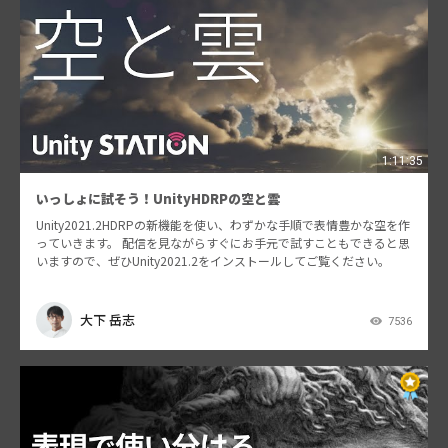
1:11:35
いっしょに試そう！UnityHDRPの空と雲
Unity2021.2HDRPの新機能を使い、わずかな手順で表情豊かな空を作
っていきます。 配信を見ながらすぐにお手元で試すこともできると思
いますので、ぜひUnity2021.2をインストールしてご覧ください。
大下 岳志
7536