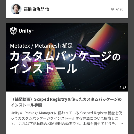
高橋 啓治郎 他
6190
3:45
（補足動画）Scoped Registryを使ったカスタムパッケージの
インストール手順
Unity の Package Manager に備わっている Scoped Registry 機能を使
ってカスタムパッケージをインストールする方法について解説しま
す。 これは下記動画の補足説明の動画です。本編も併せてどうぞ。 U
nity上…