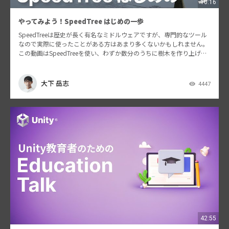
10:16
やってみよう！SpeedTree はじめの一歩
SpeedTreeは歴史が長く有名なミドルウェアですが、専門的なツール
なので実際に使ったことがある方はあまり多くないかもしれません。
この動画はSpeedTreeを使い、わずか数分のうちに樹木を作り上げる
チュートリアルとなっています。Spee…
大下 岳志
4447
42:55