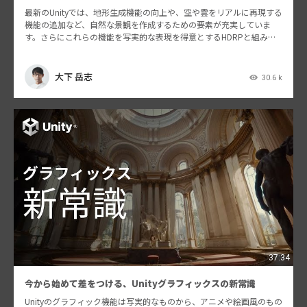
最新のUnityでは、地形生成機能の向上や、空や雲をリアルに再現する
機能の追加など、自然な景観を作成するための要素が充実していま
す。さらにこれらの機能を写実的な表現を得意とするHDRPと組み合
わせる事で、美しい景観を論理的に構築することがで…
大下 岳志
30.6 k
37:34
今から始めて差をつける、Unityグラフィックスの新常識
Unityのグラフィック機能は写実的なものから、アニメや絵画風のもの