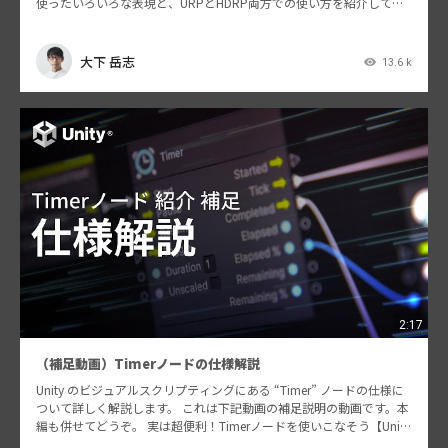
使ったいろいろな表現と、URPとHDRP両方での使い方を紹介してい
ます。 デカールはシンプルな機能…
大下 岳志
13.6 k
2:17
（補足動画）Timerノードの仕様解説
Unity のビジュアルスクリプティングにある “Timer” ノードの仕様に
ついて詳しく解説します。 これは下記動画の補足説明の動画です。本
編も併せてどうぞ。 実は超便利！Timerノードを使いこなそう【Unit
y…