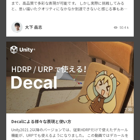
まで、高品質で多彩な表現が可能です。 しかし実際に挑戦してみる
と、思い描いたクオリティになかなか到達できないと感じる事もある
と思います。その理由は様々ですが、ひとつには日々…
大下 岳志
50.4 k
7:30
Decalによる様々な表現と使い方
Unity2021.2以降のバージョンでは、従来HDRPだけで使えたデカール
機能が、URPでも使えるようになりました。 この動画ではデカールを