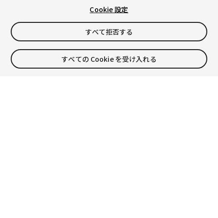
Cookie 設定
すべて拒否する
1:24:25
すべての Cookie を受け入れる
Unityゲーム プログラミング・バイブル 2nd Generation 出版
記念トーク グラフィックス編
先月末、ボーンデジタル様より「Unityゲーム プログラミング・バイ
ブル 2nd Generation」が出版されました。第一線の現場で活躍して
いる23名の著者陣が参加している、「Unity」の入門や初級レベルを
卒業した方向けの書籍となって…
轟 昂 他
3817