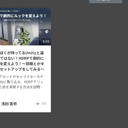
9:05
ぼくが持ってるUnityと違
ではない！HDRPで劇的に
を変えよう！～部屋とかキ
セットアップをしてみる～
アセットやキャラクターモデ
ityに取り込み、HDRPでリッ
た目を実現する方法を説明し
otanda.unity #10 in 株式会
ツキ @目黒
浅田 喜弥
773