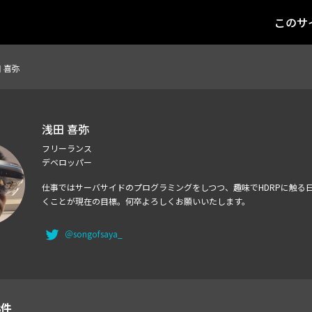
このサ
 喜弥
浅田 喜弥
フリーランス
デベロッパー
仕事ではサーバサイドのプログラミングをしつつ、趣味でHDRPに触る
くことが現在の目標。何卒よろしくお願いいたします。
＠songofsaya_
3件