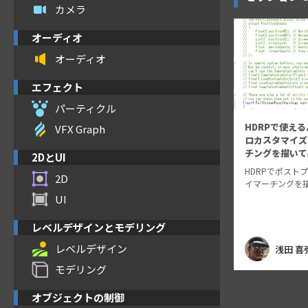
カメラ
オーディオ
オーディオ
エフェクト
パーティクル
HDRPで使え
VFX Graph
ロカスタマイズ
チングを描いて
2DとUI
HDRPでポスト
2D
イマーチングを
UI
レベルデザインとモデリング
レベルデザイン
浅田 喜
モデリング
オブジェクトの制御