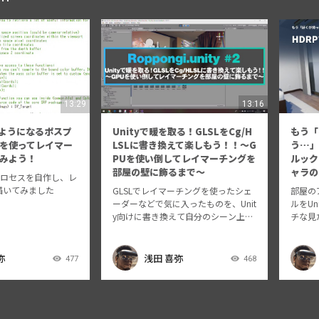
13:29
13:16
るようになるポスプ
Unityで暖を取る！GLSLをCg/H
もう「
を使ってレイマー
LSLに書き換えて楽しもう！！～G
う…」
みよう！
PUを使い倒してレイマーチングを
ルック
部屋の壁に飾るまで～
ャラの
プロセスを自作し、レ
描いてみました
GLSLでレイマーチングを使ったシェ
部屋の
ーダーなどで気に入ったものを、Unit
ルをUn
y向けに書き換えて自分のシーン上に
チな見
配置する方法を説明します。 Roppo
ます。 G
ngi.unity #2 in メルカリ@六本木ヒル
社アカ
ズ https://roppongiuni…
弥
浅田 喜弥
477
468