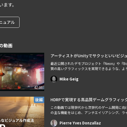
います。
ニュアル
の動画
アーティストがUnityでサクッといいビ
最近公開されたデモプロジェクト『Neon』や『Book
質の高いグラフィックスを実現できるような、より
けるクリエイティブなプロトタイピングのプロセ
シングスタック、ライティング、高画質…
Mike Geig
47:31
HDRPで実現する高品質ゲームグラフィックス（後
この動画では現世代から次世代のゲーム開発に向け
の主な機能をはじめ、アンチエイリアシング、ラ
ピーカー： Pierre Yves Donzallaz, Senior Render
Pierre Yves Donzallaz