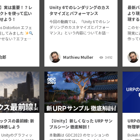
】実は重要！？レ
Unity 6でのレンダリングのカス
最新バ
クトを使って広い
タマイズとパフォーマンス
より現
せよう！
現する
今回の動画では、「Unity 6でのレン
ダリングのカスタマイズとパフォー
Distortion エフェ
このセ
マンス」という内容についてお話い
説してみました
現実に
たします。
かせない？エフェク
作って
では分かりやすいよ
パイプ
ていますが、実際に
紹介し
〜く、さりげなく入
作り方
治郎
Mathieu Muller
3492
すすめ…
ドをよ
ェクト
27:34
30:00
ィックスの最前線: 新
【Unity】新しくなった URP サン
URPのB
体感しよう
プルシーン 徹底解剖！
物理挙
Unityのグラフィッ
本動画は GDC2023 のセッションの
Bokeh 