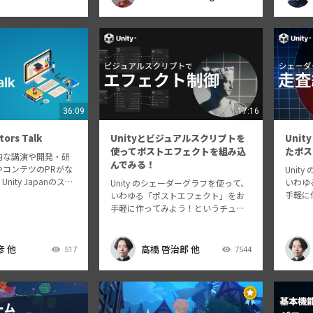
業だけでなく、視線
バルイ
36:09
17:16
tors Talk
Unityとビジュアルスクリプトを
Uni
使ってポストエフェクトを組み込
たポス
的な講演や開発・研
んでみる！
やコンテツのPRがな
Unit
ity Japanのスタ
いわゆ
Unity のシェーダーグラフを使って、
て進行し、さまざまな
手軽に
いわゆる「ポストエフェクト」をお
ている4名の学生クリ
トリア
手軽に作ってみよう！というチュー
壇いただきます。ゲ
前回よ
トリアル動画シリーズです。 今回は
たきっかけや、コ…
りに挑
インタラクティブ性のあるポストエ
ェクト
フェクトをビジュアルスクリプトか
彦 他
高橋 啓治郎 他
517
7544
ると…
ら制御する方法について解説しま
す。 動…