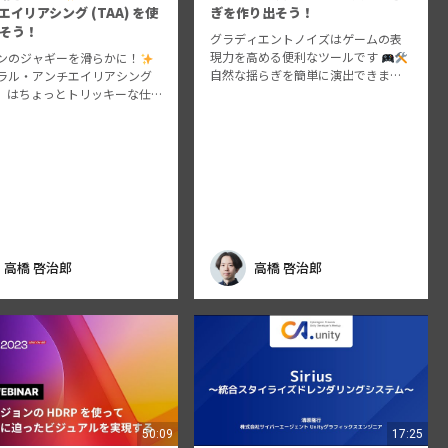
エイリアシング (TAA) を使
ぎを作り出そう！
そう！
グラディエントノイズはゲームの表
現力を高める便利なツールです
ンのジャギーを滑らかに！
自然な揺らぎを簡単に演出できます
ラル・アンチエイリアシング
Unity の各機能でも利用が可能で
A） はちょっとトリッキーな仕
す。ぜひ活用してください
すが、特性を理解して使えば
強力な機能です
高橋 啓治郎
高橋 啓治郎
50:09
17:25