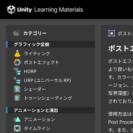
Unity Learning Materials
カテゴリー
ポスト
グラフィック全般
ポスト
ライティング
ポストエフ
ポストエフェクト
より良いも
HDRP
す。カラー
URP (ユニバーサル RP)
ージョン、
シェーダー
写界深度）
トゥーンシェーディング
されており
アニメーションと演出
使用方法は
アニメーション
Post Pr
タイムライン
す。また、