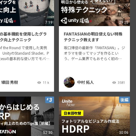
7:19
29:25
tyの基本機能を使用したグラ
FANTASIANの明日使えない特殊
ク向上テクニック
テクニック教えます
n of the Round で使用した実例
坂口博信の最新作「FANTASIAN」。ジ
nityのStandard Shader、P
オラマを使ってマップを作るとい
rocessの基本的な使い方でモバ
う、ゲーム業界でもおそらく初の試
ームのグラフィック向上TIP
みをどのようにして実現したか、ま
ndard Shader、PostProces…
たそのために使ったテクニックを中
心に紹介します。ジオラマを使う予
定のあるクリエイターは必見（そん
埴田 秀樹
中村 拓人
11 k
3581
な人いる…
52:30
30:06