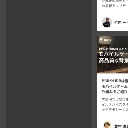
ク機能の概要をおさ
の最新アップデ
げます。 Unity
は、URP、HD
ダーパイプライ
竹内 一
われています。
PBRやHDR
モバイルゲーム
り組みをご紹介
本講演では既に
イルデバイスを
ックデモシーンの
背景の表現力を
った事前準備や
てご紹介します。
北村 康