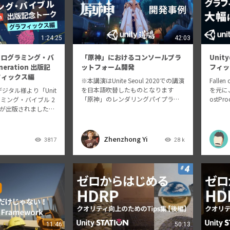
1:24:25
42:03
 プログラミング・バ
「原神」におけるコンソールプラ
Uni
neration 出版記
ットフォーム開発
フィッ
フィックス編
※本講演はUnite Seoul 2020での講演
Falle
を日本語吹替したものとなります
を元に、U
ジタル様より「Unit
「原神」のレンダリングパイプライ
ostP
ラミング・バイブル 2
ンと、コンソールでのクロスプラッ
イルゲ
ion」が出版されました。
トフォーム開発について、miHoYoの
S。Sta
躍している23名の
テクニカルディレクターであるZhen
いる、「Unity」の
zhong Yiがお…
ルを卒業した方向け
Zhenzhong Yi
3817
28 k
…
11:46
50:13