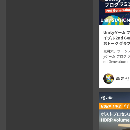
Unityゲーム
イブル 2nd Ge
念トーク グラ
先月末、ボーンデ
yゲーム プログ
nd Generat
第一線の現場で活
著者陣が参加して
入門や初級レベ
轟 昂 他
の書籍となって