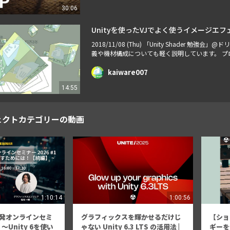
30:06
Unityを使ったVJでよく使うイメージエフ
2018/11/08 (Thu) 「Unity Shader
義や機材構成についても軽く説明しています。 プロジェクト https
unityroomで実際の動きを確認 https://unityroom
kaiware007
14:55
ェクトカテゴリーの動画
1:10:14
1:00:56
開発オンラインセミ
グラフィックスを輝かせるだけじ
【ショ
 〜Unity 6を使い
ゃない Unity 6.3 LTS の活用法 |
ギーを