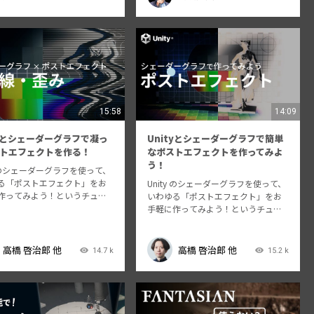
ルミネーションを用い…
人におすすめ: ・建設業でメタバース
やデ…
15:58
14:09
tyとシェーダーグラフで凝っ
Unityとシェーダーグラフで簡単
トエフェクトを作る！
なポストエフェクトを作ってみよ
う！
y のシェーダーグラフを使って、
る「ポストエフェクト」をお
Unity のシェーダーグラフを使って、
作ってみよう！というチュー
いわゆる「ポストエフェクト」をお
ル動画シリーズです。 今回は
手軽に作ってみよう！というチュー
りも少し凝ったエフェクト作
トリアル動画シリーズです。 これで
戦してみます。 いろんなエフ
Unity の表現の幅が広がること間違い
が思い通りに作れるようにな
なし！？ 動画内で使用しているサン
高橋 啓治郎 他
高橋 啓治郎 他
14.7 k
15.2 k
プルプロジェクトは下記ペー…