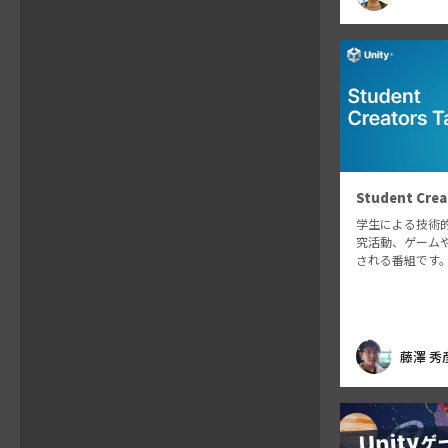
イティングの作
誘導なども含…
Student Crea
学生による技術
究活動、ゲーム
される番組です。Un
ッフがMCとし
分野で活躍され
エイターにご登
ーム制作を初め
藤澤 秀