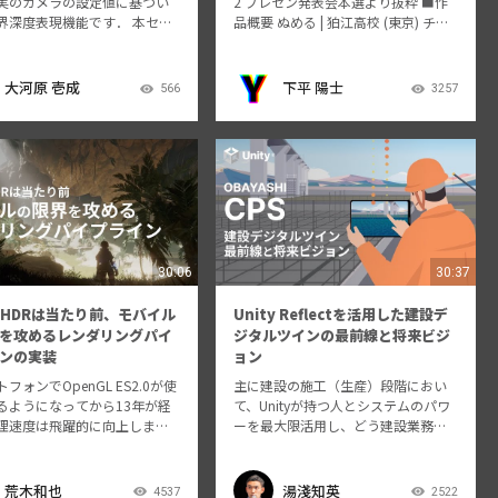
実のカメラの設定値に基づい
2 プレゼン発表会本選より抜粋 ■作
界深度表現機能です． 本セッ
品概要 ぬめる | 狛江高校 (東京) チー
では，被写界深度の物理現象
ム「Yozhik」 #Unity杯 2022年 優勝
，Universal Render Pipeli
https://uycc.unity3d.jp/entry/20…
けるBoke…
大河原 壱成
下平 陽士
566
3257
30:06
30:37
やHDRは当たり前、モバイル
Unity Reflectを活用した建設デ
を攻めるレンダリングパイ
ジタルツインの最前線と将来ビジ
ンの実装
ョン
フォンでOpenGL ES2.0が使
主に建設の施工（生産）段階におい
るようになってから13年が経
て、Unityが持つ人とシステムのパワ
理速度は飛躍的に向上しまし
ーを最大限活用し、どう建設業務を
その間、PCやコンソールではP
変革しようとしているのかを開発事
HDRで作成されるのは当たり前
例や将来ビジョンなどを通して、そ
、多数の光源や高度なグロー
の最新状況をご報告します。 こんな
荒木和也
湯淺知英
4537
2522