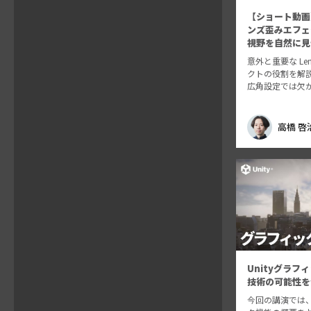
【ショート動画
ンズ歪みエフェ
視野を自然に見
意外と重要な Lens 
クトの役割を解
広角設定では欠
トです
動画内
うに強めにかけ
使うときはかる
高橋 啓
れるくらいがお
Unityグラフ
技術の可能性を
今回の講演では、