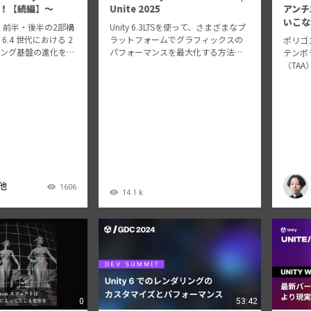
！【続編】～
Unite 2025
アンチ
いこな
、前半・後半の2部構
Unity 6.3LTSを使って、さまざまなプ
 / 6.4 世代における 2
ラットフォームでグラフィックスの
ポリゴ
リング基盤の進化を解
パフォーマンスを最大化する方法を
テンポ
ートでは、Unity の
学びましょう。DX12、Metal、Vulkan
（TA
ある 2D アニメーシ
などの最新グラフィックスAPIを活用
組みで
スし、その内部的な
し、エディター内でのレベルオブデ
とても
ィテール生成も…
 他
1606
14.1 k
0
53:42