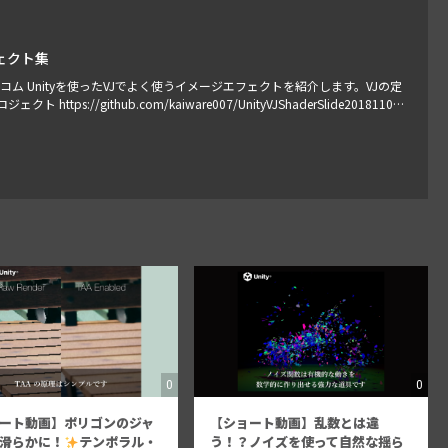
ェクト集
 勉強会」@ドリコム Unityを使ったVJでよく使うイメージエフェクトを紹介します。VJの定
://github.com/kaiware007/UnityVJShaderSlide20181108
.…
0
0
ート動画】ポリゴンのジャ
【ショート動画】乱数とは違
滑らかに！
テンポラル・
う！？ノイズを使って自然な揺ら