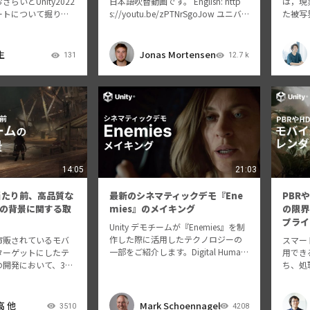
らいとUnity2022
日本語吹替動画です。 English: http
は，現
ートについて掘り下
s://youtu.be/zPTNrSgoJow ユニバ
た被写
2022のアップデートで
ーサルレンダーパイプライン（UR
ション
RPという2種類のレン
P）を使って美しいクロスプラットフ
から解説し
ンに対する変更が行
ォームゲームを構築する方法を …
neにお
生
Jonas Mortensen
131
12.7 k
…
14:05
21:03
は当たり前、高品質な
最新のシネマティックデモ『Ene
PBR
の背景に関する取
mies』のメイキング
の限界
プライ
Unity デモチームが『Enemies』を制
作した際に活用したテクノロジーの
市販されているモバ
スマート
一部をご紹介します。Digital Human
ターゲットにしたテ
用でき
ツールキットのコンポーネントに焦
開発において、3D
ち、処
点を当て、聴講者の皆さんに、Unity
上げていくために行
た。 
の新しいヘアシミュレーションツー
追加した機能につい
BRや
ル、更新さ…
 また、基本的なラ
になり
高 他
Mark Schoennagel
3510
4208