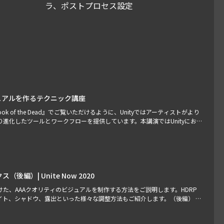
ラ、ポストプロセス設定
ジュアルを作るテクニック講座
 of the Dead』でご覧いただけるように、Unityではアーティストがより
進化したツールとワークフローを提供しています。本講演ではUnityにお
スおよびハイエンド・グラフィクスについてお話しします。ポストプロセッ
編）| Unite Now 2020
た、AAAクオリティのビジュアルを制作する方法をご説明します。HDRP
イト、シャドウ、露出といった様々な調整方法もご紹介します。（後編） ス
ing & Lighting Artist 前編はこちら： https://l…