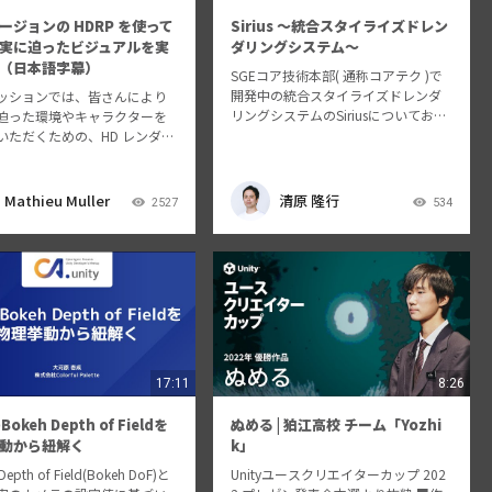
ージョンの HDRP を使って
Sirius ～統合スタイライズドレン
実に迫ったビジュアルを実
ダリングシステム～
（日本語字幕）
SGEコア技術本部( 通称コアテク )で
開発中の統合スタイライズドレンダ
ッションでは、皆さんにより
リングシステムのSiriusについてお話
迫った環境やキャラクターを
しします。
いただくための、HD レンダー
ライン（HDRP）の新機能をご
ます。ダイナミックな夜空の
や、ボリュメトリッククラウ
Mathieu Muller
清原 隆行
2527
534
り美しくする方法、水のエフ
を…
17:11
8:26
okeh Depth of Fieldを
ぬめる | 狛江高校 チーム「Yozhi
動から紐解く
k」
Depth of Field(Bokeh DoF)と
Unityユースクリエイターカップ 202