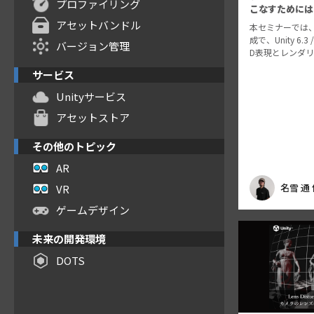
プロファイリング
こなすためには
アセットバンドル
本セミナーでは
成で、Unity 6.3
バージョン管理
D表現とレンダ
説します。 前半パ
サービス
2D 機能の一部で
ョンにフォーカ
Unityサービス
仕…
アセットストア
その他のトピック
AR
名雪 通
VR
ゲームデザイン
未来の開発環境
DOTS