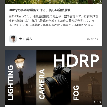
51:39
Unityの多彩な機能で作る、美しい自然景観
最新のUnityでは、地形生成機能の向上や、空や雲をリアルに再現する
機能の追加など、自然な景観を作成するための要素が充実していま
す。さらにこれらの機能を写実的な表現を得意とするHDRPと組み合
わせる事で、美しい景観を論理的に構築することがで…
大下 岳志
30.6 k
41:39