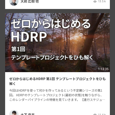
大前 広樹 他
13.5 k
1:13:35
ゼロからはじめるHDRP 第1回 テンプレートプロジェクトをひも
解く
今回はHDRPを使って何かを作ってみるという不定期シリーズの第1
回。 HDRPのテンプレートプロジェクト(最初の状態)を触りながら、
このレンダーパイプラインの特徴を見ていきます。 【進行スケジュー
ル】 はじめに テンプレートプロジェクトとは…
大下 岳志
11.4 k