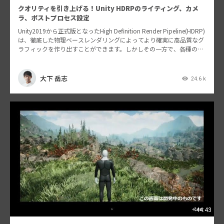
クオリティを引き上げる！Unity HDRPのライティング、カメ
ラ、ポストプロセス設定
Unity2019から正式版となったHigh Definition Render Pipeline(HDRP)
は、徹底した物理ベースレンダリングによってより確実に高品質なグ
ラフィックを作り出すことができます。しかしその一方で、各種の設
定には…
大下 岳志
24.6 k
44:43