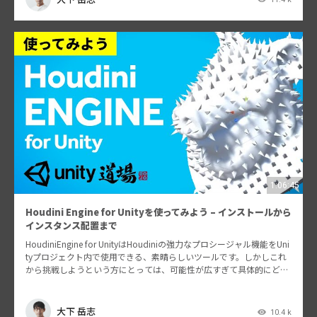
1:06:45
Houdini Engine for Unityを使ってみよう – インストールから
インスタンス配置まで
HoudiniEngine for UnityはHoudiniの強力なプロシージャル機能をUni
tyプロジェクト内で使用できる、素晴らしいツールです。しかしこれ
から挑戦しようという方にとっては、可能性が広すぎて具体的にどう
活かしたらよいのか…
大下 岳志
10.4 k