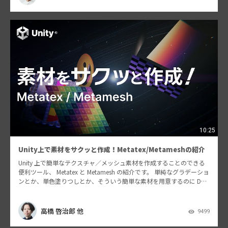
10:25
Unity上で素材をサクッと作成！Metatex/Metameshの紹介
Unity 上で簡単なテクスチャ／メッシュ素材を作成することのできる
便利ツール、 Metatex と Metamesh の紹介です。 単純なグラデーショ
ンとか、単色塗りつしとか、そういう簡単な素材を用意するのに DCC
ツールを立ち上げなく…
高橋 啓治郎 他
9499