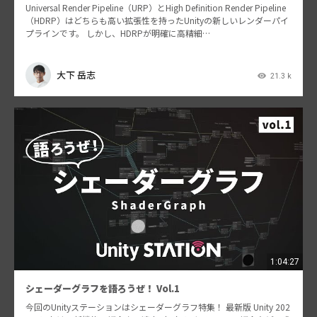
Universal Render Pipeline（URP）とHigh Definition Render Pipeline
（HDRP）はどちらも高い拡張性を持ったUnityの新しいレンダーパイ
プラインです。 しかし、HDRPが明確に高精細…
大下 岳志
21.3 k
1:04:27
シェーダーグラフを語ろうぜ！ Vol.1
今回のUnityステーションはシェーダーグラフ特集！ 最新版 Unity 202