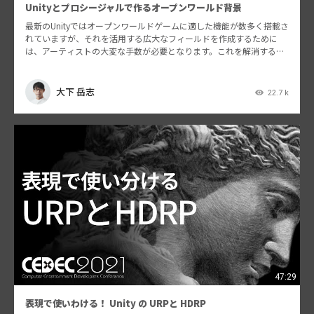
Unityとプロシージャルで作るオープンワールド背景
最新のUnityではオープンワールドゲームに適した機能が数多く搭載さ
れていますが、それを活用する広大なフィールドを作成するために
は、アーティストの大変な手数が必要となります。これを解消するた
め、この講演ではUnityのワールドビルディング機…
大下 岳志
22.7 k
47:29
表現で使いわける！ Unity の URPと HDRP