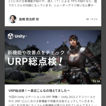
1.2 における新機能の紹介や、達人（？）による TIPS の紹介など、盛
りだくさんの内容になっています。シェーダーグラフ使いなら要チェ
ックだ！
高橋 啓治郎 他
16.9 k
59:44
URP総点検！〜最近こんなの増えてました〜
今回の Unity ステーションは URP 特集！ Unity 2021.2 でリリースさ
れた URP 12.x における新機能や改善点を総チェックしていきます。
いやこれが本当にたくさんの新機能が盛り込まれているんですよ！ U