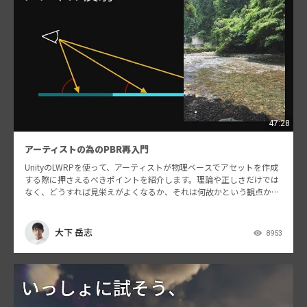
47:28
アーティストの為のPBR再入門
UnityのLWRPを使って、アーティストが物理ベースでアセットを作成
する際に押さえるべきポイントを紹介します。理論や正しさだけでは
なく、どうすれば見栄えがよくなるか、それは何故かという観点から
の話をします。 動画内のQRコードは以下。 S…
大下 岳志
8953