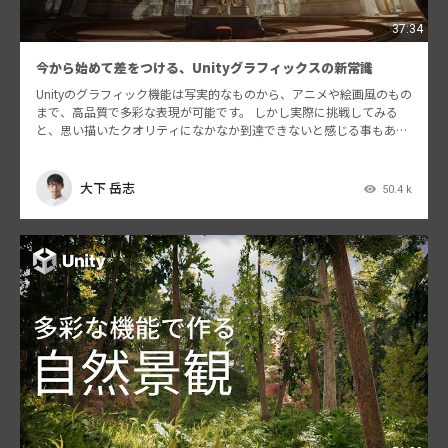
37:34
今から始めて差をつける、Unityグラフィックスの新常識
Unityのグラフィック機能は写実的なものから、アニメや絵画風のもの
まで、高品質で多彩な表現が可能です。 しかし実際に挑戦してみる
と、思い描いたクオリティになかなか到達できないと感じる事もある
と思います。その理由は様々ですが、ひとつには日々…
大下 岳志
50.4 k