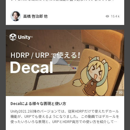
RP を使っ…
高橋 啓治郎 他
15.4 k
7:30
Decalによる様々な表現と使い方
Unity2021.2以降のバージョンでは、従来HDRPだけで使えたデカール
機能が、URPでも使えるようになりました。 この動画ではデカールを
使ったいろいろな表現と、URPとHDRP両方での使い方を紹介してい
ます。 デカールはシンプルな機能…