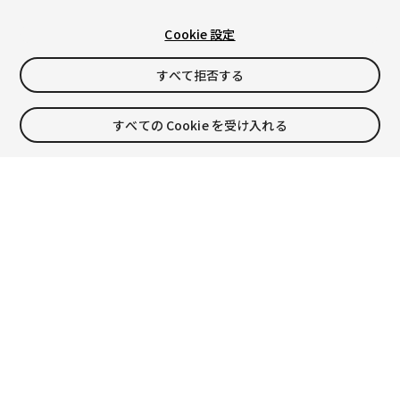
Cookie 設定
すべて拒否する
52:30
すべての Cookie を受け入れる
ゼロからはじめるHDRP 第3回 クオリティ向上のためのTip集を
ご紹介！（前編）
Unityの高品質レンダーパイプライン、HDRPを扱う不定期シリーズ。
第3回と第4回は2夜連続で、Unite Nowで公開された、お薦めセッシ
ョンの日本語吹き替え版を観ていきます。 その前編となる今回は、H
DRPのセッティング、アンチエイ…
大下 岳志
6389