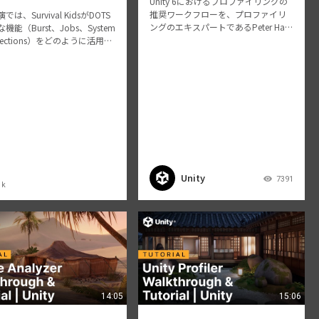
Unity 6におけるプロファイリングの
推奨ワークフローを、プロファイリ
は、Survival KidsがDOTS
ングのエキスパートであるPeter Hall
機能（Burst、Jobs、System
が実演します。Timelineで高負荷な関
llections）をどのように活用
数呼び出しを見つけたり、Profile An
titiesを完全に導入することな
alyzerを駆使して遅延フレームを特…
eObjectのゲームプレイを最適
かについ…
Unity
7391
 k
14:05
15:06