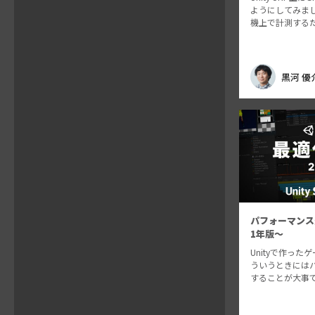
ようにしてみまし
機上で計測するための 
の機能やURP上
介します。 Unity
面にGPU処理時
黒河 優
パフォーマンス
1年版～
Unityで作っ
ういうときには
することが大事で
ースを取り上げ
測ならびに処理