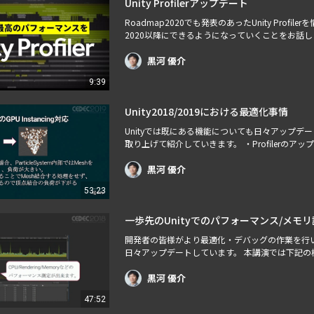
Unity Profilerアップデート
Roadmap2020でも発表のあったUnity Prof
2020以降にできるようになっていくことをお話し
黒河 優介
9:39
Unity2018/2019における最適化事情
Unityでは既にある機能についても日々アップ
取り上げて紹介していきます。 ・Profilerのアップデート(
ンス面でのアップデート ・新機能のパフォーマン
黒河 優介
53:23
一歩先のUnityでのパフォーマンス/メモ
開発者の皆様がより最適化・デバッグの作業を行い
日々アップデートしています。 本講演では下記の様
テクニックについて触れます。 ・Unity 5.6から
リ・パフォーマンス計測手法につい…
黒河 優介
47:52