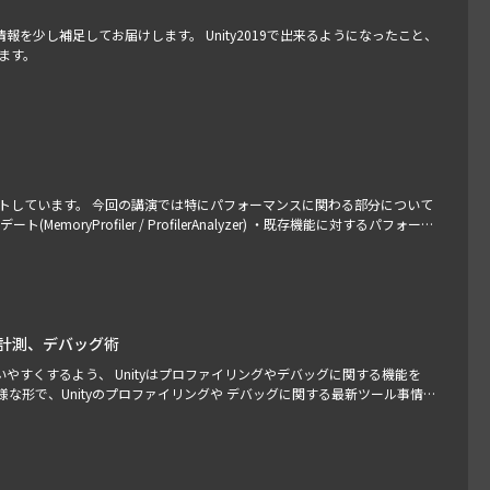
ilerを情報を少し補足してお届けします。 Unity2019で出来るようになったこと、
ます。
デートしています。 今回の講演では特にパフォーマンスに関わる部分について
MemoryProfiler / ProfilerAnalyzer) ・既存機能に対するパフォーマ
ス について紹介していきます。 出演： 黒河優介（ユニティ・…
リ計測、デバッグ術
やすくするよう、 Unityはプロファイリングやデバッグに関する機能を
な形で、Unityのプロファイリングや デバッグに関する最新ツール事情や
アップデートしたProfilerの進化と今後について ・実機上でも動作するメモ