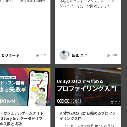
います。 【年末だよ】Unity
作成したパフォーマンスチューニン
のLT大会 2022 https://me
グバイブルを先日公開致しました。
nity3d.jp/jp/events/…
本書籍の内容をいくつかピックアッ
プして紹介させて頂きます。 また本
プロジェクトがどのように立ち上が
り、進行したかもお話します。
とりすーぷ
飯田 卓也
160
438
1:10:37
21:17
ーカジュアルゲームナイト
Unity2021.2から始めるプロファ
w Story Inc. データドリブ
イリング入門
の失敗と成功
アプリケーションの最適化を行う前