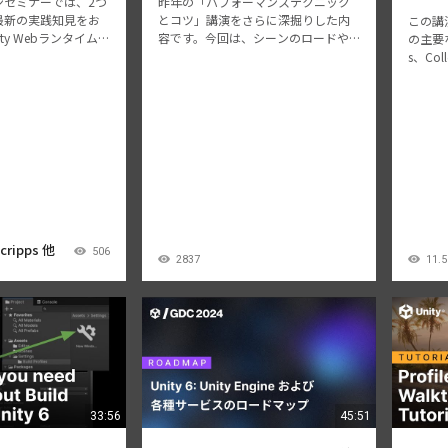
ンセミナーでは、2つ
昨年の「パフォーマンステクニック
最新の実践知見をお
とコツ」講演をさらに深掘りした内
この講演で
ty Webランタイムの
容です。今回は、シーンのロードや
の主要な
びPlatform To
ストリーミングを含むロード時間の
s、Co
ロスプラットフォーム
計測・改善方法や、UIマスキングな
し、En
、現場で活用できる
どUnityでパフォーマンス負荷の高い
くGam
解…
機能について、より細かい観点から
化した
解説しま…
Scripps 他
506
2837
11.5
33:56
45:51