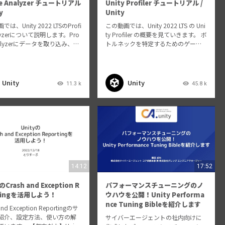
ile Analyzer チュートリアル
Unity Profiler チュートリアル /
y
Unity
は、Unity 2022 LTSのProfi
この動画では、Unity 2022 LTS の Uni
nalyzerについて説明します。Pro
ty Profiler の概要を見ていきます。 ボ
 Analyzerにデータを取り込み、保
トルネックを特定するためのゲーム
み込み、読み込み、フィルタ
のプロファイリング、Profiler のイン
、比較する方法について詳し
ターフェース、修正が必要な問題を
ます。 Unity…
特定する方法について詳しく説…
Unity
Unity
11.3 k
45.8 k
14:12
17:52
のCrash and Exception R
パフォーマンスチューニングのノ
rtingを活用しよう！
ウハウを公開！Unity Performa
nce Tuning Bibleを紹介します
and Exception Reportingのサ
紹介、設定方法、使い方の解
サイバーエージェントの社内向けに