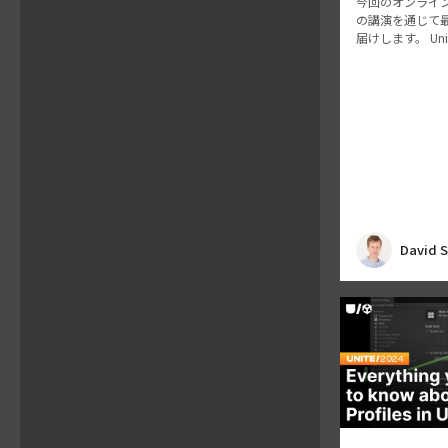
今回のオンライ
の講演を通じて
届けします。 Uni
プロファイリングおよ
olkitによるク
開発をテーマに
具体的な手法を
David 