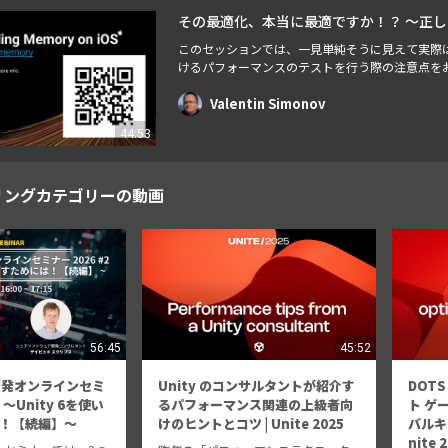
その最適化、本当に最適ですか！？ ～正
このセッションでは、一見単純そうに見えて実際
けるパフォーマンスのテストを行う際の注意点をお
下げ、JITを含むプラットフォーム別の各種挙動
あり得るのですが……）。
Valentin Simonov
44:53
リングカテゴリーの動画
56:45
45:52
ム開発オンラインセミ
Unity のコンサルタントが紹介す
DOT
 〜Unity 6を使い
るパフォーマンス関連の上級者向
ト ゲ
！【続編】～
けのヒントとコツ | Unite 2025
バルキ
nite 