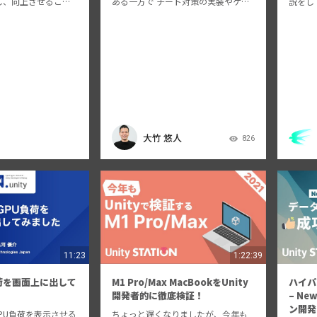
し、向上させること
ある一方で チート対策の実装やゲー
説をして
mory Profiler
ムへの組み込みには相応の工数や深
お・と・な
リケーションのメモリ
い知見が必要になり、非常に難しい
etup.u
より多くの情報を提
領域になっています。 DeNAでは社
て、多くの場…
内/社外の開発問わず横断チームから
チート対…
大竹 悠人
826
11:23
1:22:39
負荷を画面上に出して
M1 Pro/Max MacBookをUnity
ハイパ
開発者的に徹底検証！
– Ne
ン開発
にGPU負荷を表示させる
ちょっと遅くなりましたが、今年も