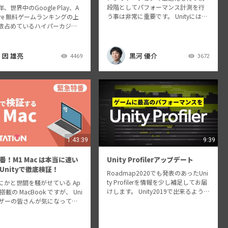
段階としてパフォーマンス計測を行
、世界中のGoogle Play、A
う事は非常に重要です。 Unityにはパ
tore 無料ゲームランキングの上
フォーマンス計測をするためのProfil
数占めているハイパーカジュ
erが搭載されています。 今回のセッ
ム。 今回は「Draw Happ
ションでは、Profilerについて機能や
リーズの各タイトルをはじめ、
使い方を紹介します…
のヒットタイトルを生み出し
因 雄亮
黒河 優介
4469
3672
ew S…
1:43:39
9:39
番！M1 Mac は本当に速い
Unity Profilerアップデート
Unityで徹底検証！
Roadmap2020でも発表のあったUni
ty Profilerを情報を少し補足してお届
にかと世間を騒がせている Ap
けします。 Unity2019で出来るように
1 搭載の MacBook ですが、 Uni
なったこと、2020以降にできるよう
ユーザーの皆さんが気になってい
になっていくことをお話します。
なんと言っても「Unity は快
くのかどうか」という点です