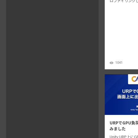
ロファイリング
は非常に重要です。Me
1.1では、アプ
状態について、
供します。そし
1041
URPでGPU
みました
Unity URP上