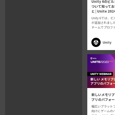
Unity 6の
ついて知ってお
と | Unite 202
Unity 6では
が追加されまし
チームでプロフ
共有し、反復時
カスタムスクリ
しいビルドの可
Unity
の、主要なBuild 
新しいメモリプ
プリのパフォー
幅広いプラット
向けにゲームの