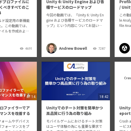
ビルドプロファイルに
Unity 6: Unity Engine および各
Prof
くべきすべてのこ
種サービスのロードマップ
/ Unit
4
今回の動画では、「Unity 6: Unity En
この動画で
gine および各種サービスのロードマ
le A
、ビルド設定用の新機能
ップ」という内容についてお話いた
file
た。この動画では、
します。
存、読
ァイルを作成および
リング
間を短縮し、以前は
く説明し
プトが必要だった新
能性を解き放つため
Andrew Bowell
4691
7287
Profileのワ…
47:14
18:42
ロファイラーでア
Unityでのチート対策を簡単かつ
Unity
マンスを改善する
高品質に行う為の取り組み
epo
フォームやデバイス
モバイルゲームにおけるチート対策
Crash 
パフォーマンスをプ
はユーザ体験の為にも重要な要求で
ービス