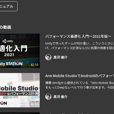
ニュアル
の動画
パフォーマンス最適化 入門～2021年版～
Unityで作ったゲームが何か重い、こういうとき
げ、パフォーマンス計測ならびに処理の改善を図
黒河 優介
42:10
Arm Mobile StudioでAndroidの
概要 Arm社から提供されている 「Arm Mobile
をもっとDeepなレベルで行う事が出来ます。今回は A
のかをお見せしたいと思います。 補足説明 ： 
だいた上、…
黒河 優介
46:54