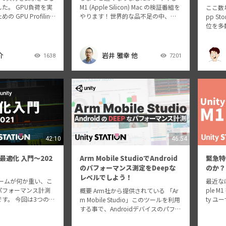
た。 GPU負荷を実
M1 (Apple Silicon) Mac の検証番組を
ここ数年
GPU Profiling
やります！世界的な品不足の中、幸
pp S
での扱いについて紹
運にも実機を手に入れることのでき
位を多
 2021.2＋URPで画
た岩井さんと高橋さんに、 Unity 開発
アルゲー
間を出します:…
者目線で見た M1 Pro/Max Mac…
y」シ
数多く
介
岩井 雅幸 他
1638
7201
続けるN
42:10
46:54
最適化 入門～202
Arm Mobile StudioでAndroid
緊急特
のパフォーマンス測定をDeepな
のか？
レベルでしよう！
たゲームが何か重い、こ
最近な
パフォーマンス計測
ple M
概要 Arm社から提供されている 「Ar
す。 今回は3つのケ
ty 
m Mobile Studio」このツールを利用
、パフォーマンス計
るのは、
する事で、Androidデバイスのパフォ
の改善を図るデモを
適に動
ーマンス測定をもっとDeepなレベル