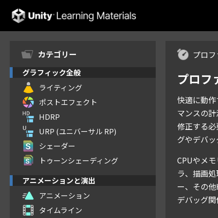
Unity Learning Materials
カテゴリー
プロフ
グラフィック全般
プロフ
ライティング
快適に動作
ポストエフェクト
マンスの計
HDRP
修正する必
URP (ユニバーサル RP)
グやデバッ
シェーダー
CPUやメ
トゥーンシェーディング
ラ、描画処
アニメーションと演出
ー、その他
アニメーション
デバッグ関
タイムライン