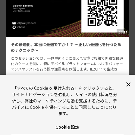
44:53
その最適化、本当に最適ですか！？ ～正しい最適化を行うため
のテクニック～
このセッションでは、一見単純そうに見えて実際は複雑で困難な最適
化のケースを例に、特にモバイルプラットフォームにおけるパフォー
マンスのテストを行う際の注意点をお話します。IL2CPP で生成され
たコードとアセンブリについて詳細に掘り下げ、JI…
Valentin Simonov
1265
「すべての Cookie を受け入れる」をクリックすると、
サイトナビゲーションを強化し、サイトの使用状況を分
析し、弊社のマーケティング活動を支援するために、デ
バイスに Cookie を保存することに同意したことになり
ます。
Cookie 設定
Unity