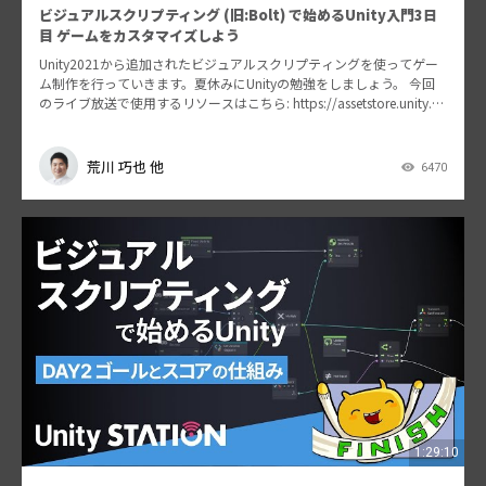
ビジュアルスクリプティング (旧:Bolt) で始めるUnity入門3日
目 ゲームをカスタマイズしよう
Unity2021から追加されたビジュアルスクリプティングを使ってゲー
ム制作を行っていきます。夏休みにUnityの勉強をしましょう。 今回
のライブ放送で使用するリソースはこちら: https://assetstore.unity.co
m/p…
荒川 巧也 他
6470
1:29:10