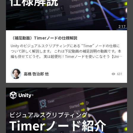
2:17
（補足動画）Timerノードの仕様解説
Unity のビジュアルスクリプティングにある “Timer” ノードの仕様に
ついて詳しく解説します。 これは下記動画の補足説明の動画です。本
編も併せてどうぞ。 実は超便利！Timerノードを使いこなそう【Unit
y…
高橋 啓治郎 他
631