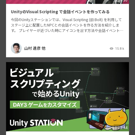
1:28:30
UnityのVisual Scripting で会話イベントを作ってみる
今回のUnityステーションでは、Visual Scripting (旧:Bolt) を利用して
ステージ上に配置したNPCとの会話イベントを作る方法を紹介しま
す。 プレイヤーが近づいた時にアイコンを出す方法や会話イベントの
作成や選択肢といっ…
山村 達彦 他
15.8 k
1:22:44