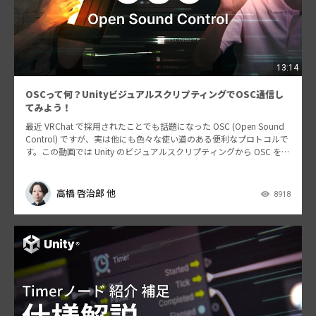
13:14
OSCって何？UnityビジュアルスクリプティングでOSC通信し
てみよう！
最近 VRChat で採用されたことでも話題になった OSC (Open Sound
Control) ですが、実は他にも色々な使い道のある便利なプロトコルで
す。この動画では Unity のビジュアルスクリプティングから OSC を使
って外…
高橋 啓治郎 他
8918