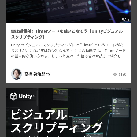
9:15
実は超便利！Timerノードを使いこなそう【Unityビジュアル
スクリプティング】
Unity のビジュアルスクリプティングには “Timer” というノードがあ
りますが、これが実は超便利なんです！ この動画では、 Timer ノード
の基本的な使い方から、ちょっと変わった組み合わせ技まで紹介しま
す。…
高橋 啓治郎 他
6190