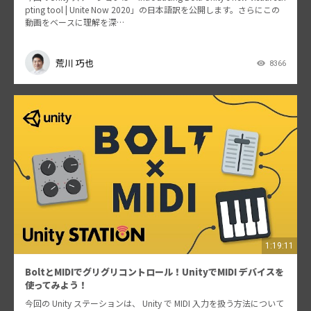
pting tool | Unite Now 2020」の日本語訳を公開します。さらにこの
動画をベースに理解を深…
荒川 巧也
8366
1:19:11
BoltとMIDIでグリグリコントロール！UnityでMIDI デバイスを
使ってみよう！
今回の Unity ステーションは、 Unity で MIDI 入力を扱う方法について