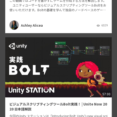
この動画ではコードを書かずにゲームを作成する方法を解説します。
ユニティユーザーならビジュアルスクリプティングツールBoltをお
使いいただけます。Boltの基礎を学んで独自のノードベースのゲーム
ロジックを構築してみましょう。 ユニティ・テク…
Ashley Alicea
6329
57:00
ビジュアルスクリプティングツールBolt実践！ | Unite Now 20
20 日本語解説
今回のUnity ステーションは「Introducing Bolt: Unity’s new visual scri