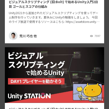
ビジュアルスクリプティング (旧:Bolt) で始めるUnity入門2日
目 ゴールとスコアの仕組み
Unity2021から追加されたビジュアルスクリプティングを使ってゲー
ム制作を行っていきます。夏休みにUnityの勉強をしましょう。 今回
のライブ放送で使用するリソースはこちら: https://assetstore.unity.co
m/p…
荒川 巧也 他
7597
1:15:14