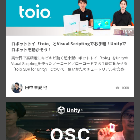
15:07
ロボットトイ「toio」とVisual Scriptingでお手軽！Unityで
ロボットを動かそう！
実世界で高精度にキビキビ動く超小型ロボットトイ「toio」をUnityの
Visual Scriptingを使ったノーコード／ローコードでお手軽に動かせる
「toio SDK for Unity」について、使いかたのチュートリアルを含めて
ご紹介…
田中 章愛 他
1008