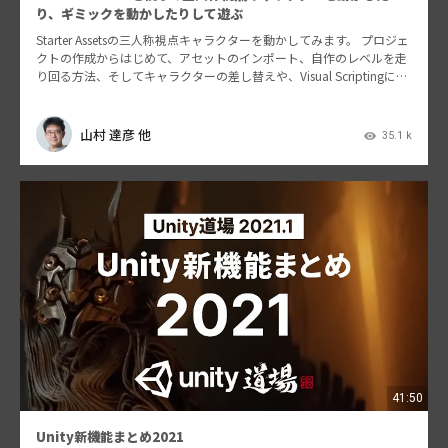
り、ギミックを動かしたりして遊ぶ
Starter Assetsの三人称視点キャラクターを動かしてみます。 プロジェ
クトの作成からはじめて、アセットのインポート、自作のレベルを走
り回る方法、そしてキャラクターの差し替えや、Visual Scriptingによ
るステージギミック…
山村 達彦 他
35.1 k
41:50
Unity新機能まとめ2021