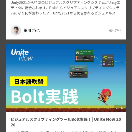
Unity2021から待望のビジュアルスクリプティングシステムがUnityエ
ディタに統合されます。Boltからビジュアルスクリプティングシステ
ムになり何が変わった？ Unity2021から統合されるビジュアルスク
リプティングについて解説しま…
荒川 巧也
9744
20:49
ビジュアルスクリプティングツールBolt実践！ | Unite Now 20
20