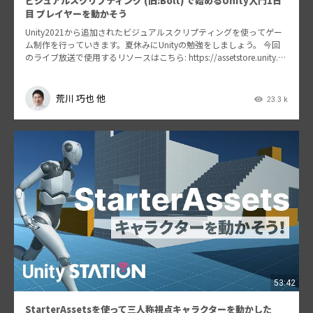
ビジュアルスクリプティング (旧:Bolt) で始めるUnity入門1日
目 プレイヤーを動かそう
Unity2021から追加されたビジュアルスクリプティングを使ってゲー
ム制作を行っていきます。夏休みにUnityの勉強をしましょう。 今回
のライブ放送で使用するリソースはこちら: https://assetstore.unity.co
m/p…
荒川 巧也 他
23.3 k
53:42
StarterAssetsを使って三人称視点キャラクターを動かした