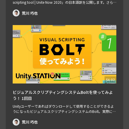
scripting tool | Unite Now 2020」の日本語訳を公開します。さら
にこの動画をベースに理解を深めるために追加でBoltやプロジェク
トの解説を行います。これでBoltを使うため基本的な機能について
荒川 巧也
学ぶことができるでしょう。お楽しみに！ ※日本語吹替版プレ
ゼ…
56:02
ビジュアルスクリプティングシステムBoltを使ってみよ
う！ 1回目
Unityユーザーであればダウンロードして使用することができるよ
うになったビジュアルスクリプティングシステムのBolt。実際にR
oll a Ballチュートリアルをベースにいろいろ使って解説します。
担当：荒川巧也
荒川 巧也