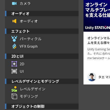
カメラ
オーディオ
オーディオ
エフェクト
オンラインマル
パーティクル
ムを支える様々
VFX Graph
Unity Gaming
た。それに合わせて
2DとUI
me Service
ーゲームを支え
2D
その仕組みを実
UI
考えるべき要点
思いま…
タエ マ
レベルデザインとモデリング
レベルデザイン
モデリング
オブジェクトの制御