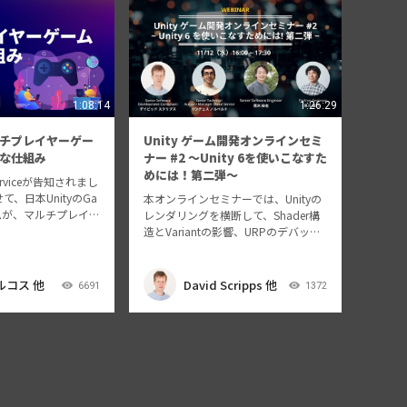
1:08:14
1:26:29
チプレイヤーゲー
Unity ゲーム開発オンラインセミ
な仕組み
ナー #2 ～Unity 6を使いこなすた
めには！第二弾～
 Serviceが告知されまし
、日本UnityのGa
本オンラインセミナーでは、Unityの
チームが、マルチプレイヤ
レンダリングを横断して、Shader構
る様々な仕組みや、
造とVariantの影響、URPのデバッグ
装するにあたって、
可視化、UGSの短時間セットアップ
などを整理したいと
を実践的に解説します。Rendering D
ebuggerやRenderGraph Vi…
ルコス 他
David Scripps 他
6691
1372