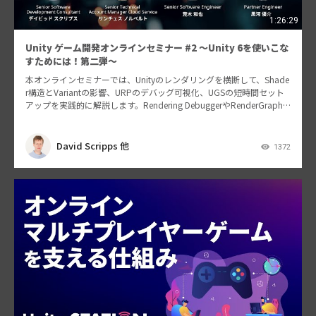
1:26:29
Unity ゲーム開発オンラインセミナー #2 ～Unity 6を使いこな
すためには！第二弾～
本オンラインセミナーでは、Unityのレンダリングを横断して、Shade
r構造とVariantの影響、URPのデバッグ可視化、UGSの短時間セット
アップを実践的に解説します。Rendering DebuggerやRenderGraph V
i…
David Scripps 他
1372