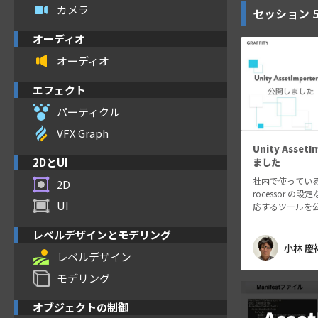
カメラ
セッション
オーディオ
オーディオ
エフェクト
パーティクル
VFX Graph
Unity Asset
2DとUI
ました
社内で使っているUni
2D
rocessor の
UI
応するツールを
使い方と共に機
【年末だよ】Uni
レベルデザインとモデリング
会 2021 https:/
小林 慶
レベルデザイン
モデリング
オブジェクトの制御