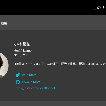
このサ
 慶祐
小林 慶祐
株式会社ambr
エンジニア
4年間スマートフォンゲームの運用・開発を経験。 現職ではUnityに
＠8bitdots
Cova8bitdots
https://qiita.com/Cova8bitdot