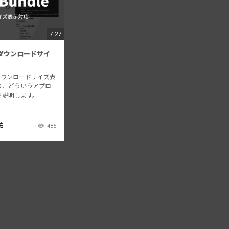
7:27
leダウンロードサイ
e のダウンロードサイズ表
り、どういうアプロ
を説明します。
祐
485