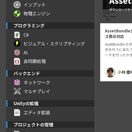
インプット
物理エンジン
プログラミング
AssetBund
C#
ズ表示対応
ビジュアル・スクリプティング
AssetBundl
示を行うにあた
AI
ーチを行ったか
非同期処理
小林 慶
バックエンド
ネットワーク
マルチプレイ
Unityの拡張
エディタ拡張
プロジェクトの管理