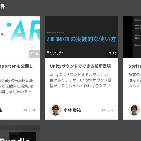
5件
7:16
7:52
Importer を公開し
Unityサウンドでできる閉所表現
Spri
Unityにはサウンドミドルウェア が
複数の
色々ありますが、Unityのサウンド基
組みであ
ty のAssetPostP
盤だけでもちゃんと作れば色々でき
のハマ
設定などを簡単に編集/適
ます。今回はゲーム開発のサウンド
公開しましたので、
設定や、3D系ゲーム/VRで使える
能解説を行います
『閉所』をサウンドでどう表現する
ty お・と・なのLT大
かの実例をエンジニア目線で紹介し
/meetu…
祐
小林 慶祐
139
287
ま…