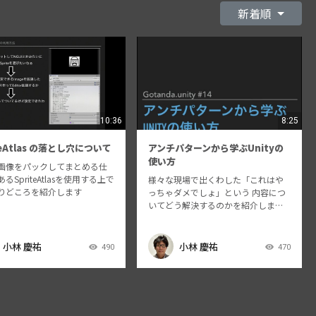
新着順
10:36
8:25
teAtlas の落とし穴について
アンチパターンから学ぶUnityの
使い方
画像をパックしてまとめる仕
るSpriteAtlasを使用する上で
様々な現場で出くわした「これはや
りどころを紹介します
っちゃダメでしょ」という 内容につ
いてどう解決するのかを紹介します
Gotanda.unity #14 https://meetup.u
nity3d.jp/jp/events/1174
小林 慶祐
小林 慶祐
490
470