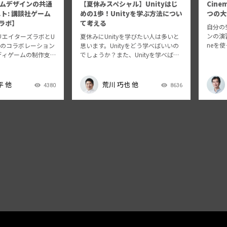
ムデザインの共通
【夏休みスペシャル】Unityはじ
Cin
ト: 講談社ゲーム
めの1歩！Unityを学ぶ方法につい
つの大
ラボ】
て考える
自分の
ンの演習
リエイターズラボとU
夏休みにUnityを学びたい人は多いと
neを
ョンのコラボレーション
思います。Unityをどう学べばいいの
る講義
ディゲームの制作支
でしょうか？また、Unityを学べばど
伝えた
ゲームクリエイター
んないいことが起こるのでしょう
て、そ
談社クリエイターズ
か？ 実際にUnity教育にかかわる人た
ます。
綾一さんと同ラボチ
ちからいろいろ話を聞いてみましょ
平 他
荒川 巧也 他
4380
8636
イ…
さんをゲストにお迎
う。これからUnityを…