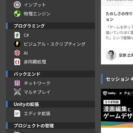
インプット
物理エンジン
たのしさの作り
ョン
プログラミング
「ゲームを作っ
描いていたほど
C#
た」という経験
ではないでしょう
ビジュアル・スクリプティング
は、ユニティ・
AI
ャパンの安原広
安原 広
能」から読み解
非同期処理
ーが「楽しい！
バックエンド
セッション
ネットワーク
マルチプレイ
Unityの拡張
エディタ拡張
プロジェクトの管理