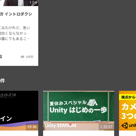
1:04
方 イントロダクシ
てみたけれど、思い
面白くならなかっ
は誰にでもあること
か？ 本シリーズで
テクノロジーズ・ジ
和が人間の持つ「本
和
6493
いていく、プレイヤ
」…
4件
39:46
1:25:57