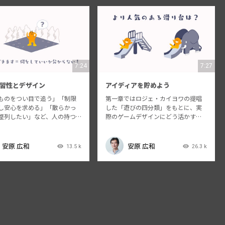
7:24
7:27
習性とデザイン
アイディアを貯めよう
ものをつい目で追う」「制限
第一章ではロジェ・カイヨワの提唱
し安心を求める」「散らかっ
した「遊びの四分類」をもとに、実
整列したい」など、人の持つ
際のゲームデザインにどう活かすの
様々です。これらはどのよう
かをお話します。
ムデザインに昇華されるべき
う？ 第二章では人間の習性に
安原 広和
安原 広和
13.5 k
26.3 k
プレイヤーの導き方について
ます。