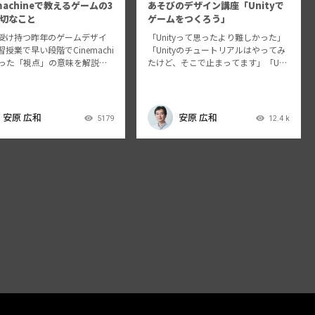
emachineで教えるゲームの3
あそびのデザイン講座「Unityで
切なこと
ゲームをつくろう」
受け持つ昨年のゲームデザイ
「Unityって思ったより難しかった」
授業で早い段階でCinemachi
「Unityのチュートリアルはやってみ
使った「視点」の意味を解説す
たけど、そこで止まってます」「Unit
を行いました。そこで学生に
yのアセットを使ってみたけど、ゲー
かった事、学生の作例を交え
ムにならない」、そういう世界中に
こからの知見をシェアいたし
たくさんいるみなさん、そしてあな
 講演スライドは動画内のスラ
たに「ゲーム」の裏側にあるデ…
安原 広和
安原 広和
5179
12.4 k