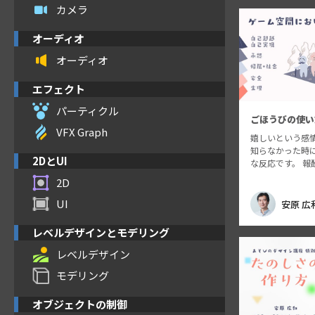
カメラ
オーディオ
オーディオ
エフェクト
パーティクル
ごほうびの使い
VFX Graph
嬉しいという感
知らなかった時
2DとUI
な反応です。 報
られるべきでしょ
2D
れるべき報酬の
ローの「欲求段
UI
安原 広
たします。
レベルデザインとモデリング
レベルデザイン
モデリング
オブジェクトの制御