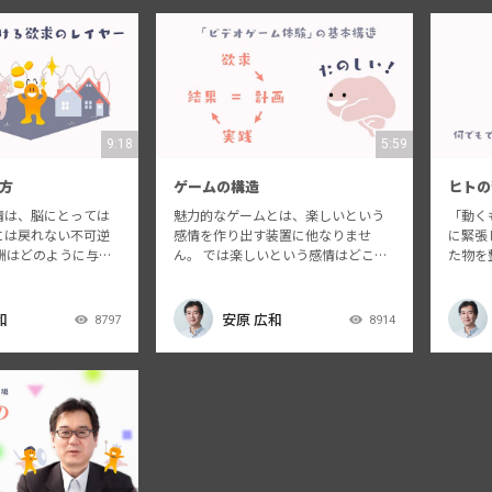
9:18
5:59
方
ゲームの構造
ヒトの
情は、脳にとっては
魅力的なゲームとは、楽しいという
「動く
には戻れない不可逆
感情を作り出す装置に他なりませ
に緊張
酬はどのように与え
ん。 では楽しいという感情はどこか
た物を
う？ また、与えら
ら生まれ流のでしょう？ そのヒント
習性は
段階について、マズ
は緊張→思考→解決のサイクルを作
にゲー
階説」を元に解説い
り出すことにあります。 第三章では
でしょ
和
安原 広和
8797
8914
「楽しい」という感情、それを含ん
基づく
だサイクルの…
お話し