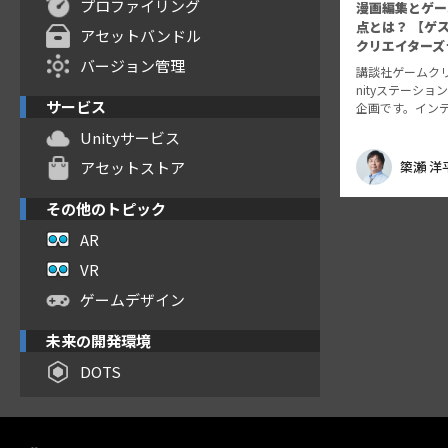
プロファイリング
漫画編集とゲー
点とは？ 【ゲス
アセットバンドル
クリエイターズ
バージョン管理
講談社ゲームク
nityステーシ
サービス
企画です。イン
援を行う講談社
Unityサービス
ズラボより、講
ラボ部長の鈴木
アセットストア
𥱋瀨 洋
ーフの片山裕貴
えしまし…
その他のトピック
AR
VR
ゲームデザイン
未来の開発環境
DOTS