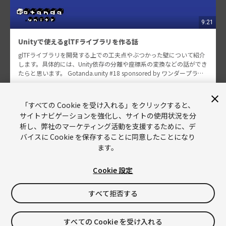
9:21
Unityで使えるglTFライブラリを作る話
glTFライブラリを開発する上での工夫点やぶつかった壁について紹介
します。具体的には、Unity依存の分離や座標系の変換などの話ができ
たらと思います。 Gotanda.unity #18 sponsored by ワンダープラネ
ット株式会社…
yutopp
208
「すべての Cookie を受け入れる」をクリックすると、
サイトナビゲーションを強化し、サイトの使用状況を分
析し、弊社のマーケティング活動を支援するために、デ
バイスに Cookie を保存することに同意したことになり
ます。
Cookie 設定
Unity
Copyright © 2026 Unity Technologies
すべて拒否する
リーガル情報
プライバシーポリシー
Cookies
すべての Cookie を受け入れる