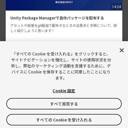
14:24
Unity Package Managerで自作パッケージを配布する
アセットや拡張をgit経由で配布するときの注意点と手順について、詳
しく紹介しようと思います！
yunoda
707
「すべての Cookie を受け入れる」をクリックすると、
サイトナビゲーションを強化し、サイトの使用状況を分
析し、弊社のマーケティング活動を支援するために、デ
バイスに Cookie を保存することに同意したことになり
ます。
Cookie 設定
Unity
Copyright © 2026 Unity Technologies
すべて拒否する
リーガル情報
プライバシーポリシー
Cookies
すべての Cookie を受け入れる