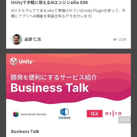
Unityで手軽に使えるAIエンジンailia SDK
AIミドルウェアであるailiaで準備されているUnity PlugInを使って、手
軽にアプリへAI機能を実装出来るデモを行います。
品部 仁志
2238
32:53
Business Talk