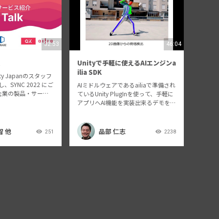
32:53
46:04
Unityで手軽に使えるAIエンジンa
ilia SDK
y Japanのスタッフ
SYNC 2022 にご
AIミドルウェアであるailiaで準備され
企業の製品・サービ
ているUnity PlugInを使って、手軽に
ます。Unityでの開
アプリへAI機能を実装出来るデモを行
サービスや外部ミド
います。
、各企業にご紹介い
、今…
智 他
品部 仁志
251
2238