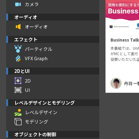
カメラ
オーディオ
オーディオ
エフェクト
Business Talk
本番組では、Unit
パーティクル
がMCとして進行し、
VFX Graph
協賛いただいた
ス情報をご紹介し
発を便利にする
2DとUI
ルウェアなどを
2D
ただきますので
丹羽 一
UI
レベルデザインとモデリング
レベルデザイン
モデリング
オブジェクトの制御