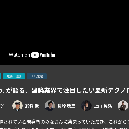
建築・建設
Unity道場
Lab. が語る、建築業界で注目したい最新テクノ
武仙
於保 俊
長峰 慶三
上山 晃弘
躍されている開発者のみなさんに集まっていただき、これから