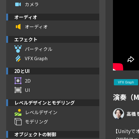
カメラ
オーディオ
オーディオ
エフェクト
パーティクル
VFX Graph
2DとUI
2D
VFX Graph
UI
演奏（M
レベルデザインとモデリング
レベルデザイン
高橋 
モデリング
【Unit
オブジェクトの制御