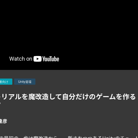
者向け
Unity道場
トリアルを魔改造して自分だけのゲームを作る 
ク
達彦
の最初の一歩は魔改造から。一新されつつあるUnityのチュ