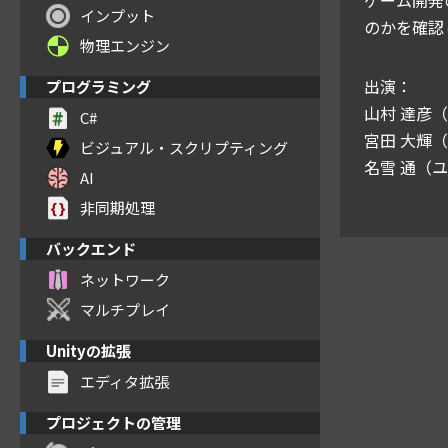
インプット
のかを確認
物理エンジン
出演：
プログラミング
山村 達彦
C#
宮田 大輝
ビジュアル・スクリプティング
名雪 通（
AI
非同期処理
バックエンド
ネットワーク
マルチプレイ
Unityの拡張
エディタ拡張
プロジェクトの管理