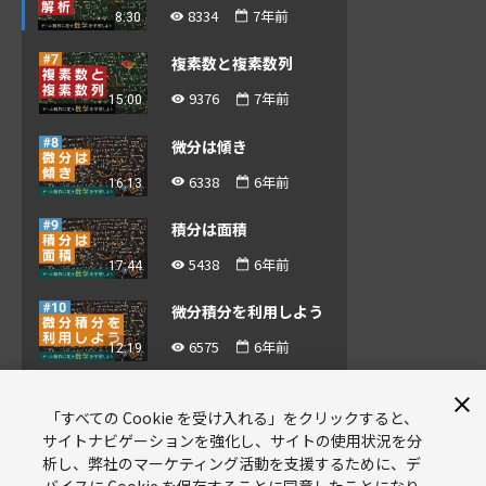
8334
7年前
8:30
複素数と複素数列
9376
7年前
15:00
微分は傾き
6338
6年前
16:13
積分は面積
5438
6年前
17:44
微分積分を利用しよう
6575
6年前
12:19
自由研究・テイラー展
開
「すべての Cookie を受け入れる」をクリックすると、
サイトナビゲーションを強化し、サイトの使用状況を分
9:10
5589
6年前
析し、弊社のマーケティング活動を支援するために、デ