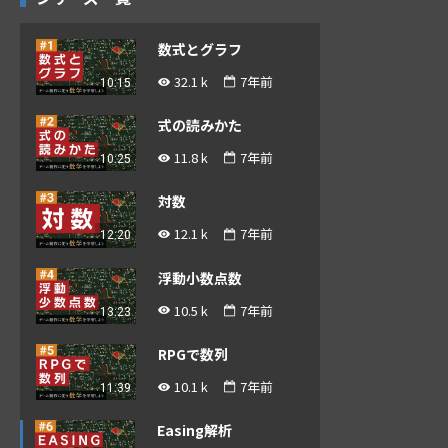
数式とグラフ
32.1 k
7年前
10:15
式の読みかた
11.8 k
7年前
10:25
対数
12.1 k
7年前
12:20
浮動小数点数
10.5 k
7年前
13:23
RPGで数列
10.1 k
7年前
11:39
Easing解析