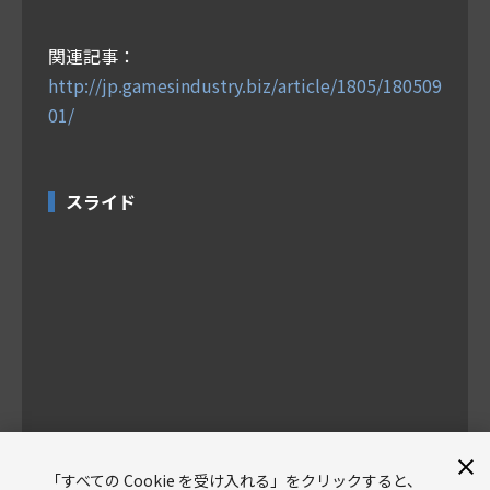
関連記事：
http://jp.gamesindustry.biz/article/1805/180509
01/
スライド
【Unite Tokyo 2018】誘導ミサイル完全マスタ
「すべての Cookie を受け入れる」をクリックすると、