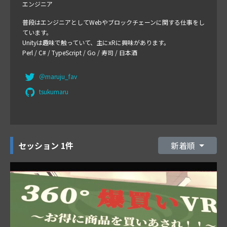
エンジニア
普段はエンジニアとしてWebやブロックチェーンに関する仕事をし
ています。
Unityは趣味で触っていて、主にxRに興味があります。
Perl / C# / TypeScript / Go / 寿司 / 日本酒
＠maruju_fav
tsukumaru
セッション
1件
新着順