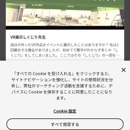
8:59
VR展示しくじり先生
自分の作ったVR作品をイベントに展示したことはありますか？ 私は2
回展示する機会がありましたが、初めてで勝手がわからず多くの「し
くじり」をしてしまいました。 ここではその「しくじり」の一部をご
紹介します。 Gotanda.unity #11…
tsukumaru
99
「すべての Cookie を受け入れる」をクリックすると、
サイトナビゲーションを強化し、サイトの使用状況を分
析し、弊社のマーケティング活動を支援するために、デ
バイスに Cookie を保存することに同意したことになり
ます。
Cookie 設定
Unity
Copyright © 2026 Unity Technologies
すべて拒否する