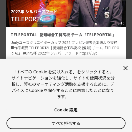
8:16
TELEPORTAL | 愛知総合工科高校 チーム「TELEPORTAL」
Unityユースクリエイターカップ 2022 プレゼン発表会本選より抜粋
■作品概要 TELEPORTAL | 愛知総合工科高校 (愛知) チーム「TELEPO
RTAL」 #Unity杯 2022年 シルバーアワード https://uyc…
古市 太郎
1341
「すべての Cookie を受け入れる」をクリックすると、
サイトナビゲーションを強化し、サイトの使用状況を分
析し、弊社のマーケティング活動を支援するために、デ
バイスに Cookie を保存することに同意したことになり
ます。
Cookie 設定
Unity
Copyright © 2026 Unity Technologies
すべて拒否する