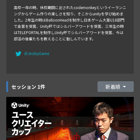
高校一年の時、休校期間に出されたcodemonkeyというイーランニ
ングからゲーム作りの楽しさを知り、そこからunityを学び始めま
した。2年生の時はBalloonHeadを制作し日本ゲーム大賞U18部門
で金賞を受賞、Unity杯ではシルバーアワードを受賞、三年生の時
はTELEPORTALを制作しUnity杯でシルバーアワードを受賞、今は
部活の後輩たちを教えることに勤しんでいます。
＠JirobyGame
セッション
1件
新着順