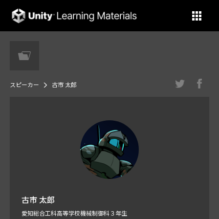
Unity Learning Materials
スピーカー
古市 太郎
古市 太郎
愛知総合工科高等学校機械制御科３年生