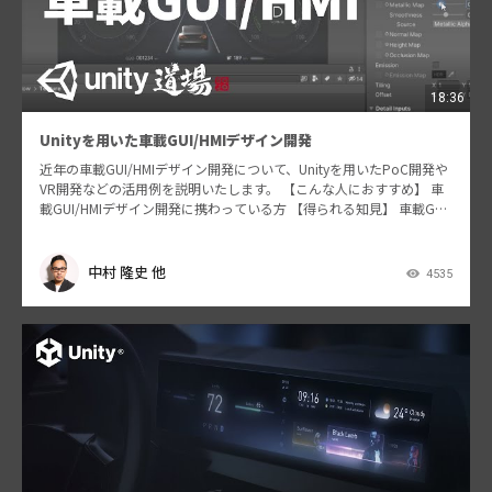
18:36
Unityを用いた車載GUI/HMIデザイン開発
近年の車載GUI/HMIデザイン開発について、Unityを用いたPoC開発や
VR開発などの活用例を説明いたします。 【こんな人におすすめ】 車
載GUI/HMIデザイン開発に携わっている方 【得られる知見】 車載GUI/
HMIデザインの開発手…
中村 隆史 他
4535