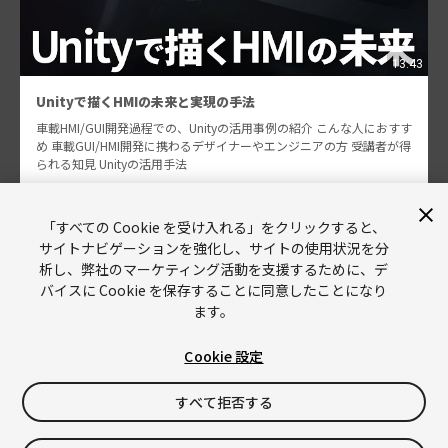
13:43
Unityで描くHMIの未来と実現の手法
車載HMI/GUI開発過程での、Unityの活用事例の紹介 こんな人におすす
め 車載GUI/HMI開発に携わるデザイナーやエンジニアの方 受講者が得
られる知見 Unityの活用手法
中村 隆史
「すべての Cookie を受け入れる」をクリックすると、
181
サイトナビゲーションを強化し、サイトの使用状況を分
析し、弊社のマーケティング活動を支援するために、デ
バイスに Cookie を保存することに同意したことになり
ます。
Cookie 設定
Unity
Copyright © 2026 Unity Technologies
すべて拒否する
リーガル情報
プライバシーポリシー
Cookies