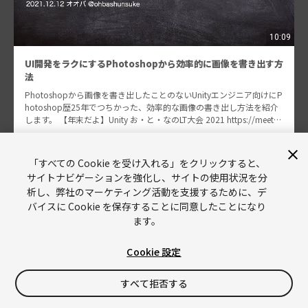
10:09
UI開発をラクにするPhotoshopから効率的に画像を書き出す方
法
Photoshopから画像を書き出したことのないUnityエンジニア向けにP
hotoshop歴25年でつちかった、効率的な画像の書き出し方法を紹介
します。 【年末だよ】Unity お・と・なのLT大会 2021 https://meetu
p…
オオバ
1443
「すべての Cookie を受け入れる」をクリックすると、
サイトナビゲーションを強化し、サイトの使用状況を分
析し、弊社のマーケティング活動を支援するために、デ
バイスに Cookie を保存することに同意したことになり
ます。
Cookie 設定
Unity
Copyright © 2026 Unity Technologies
すべて拒否する