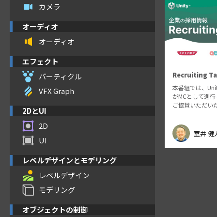
カメラ
オーディオ
オーディオ
エフェクト
Recruiting Ta
パーティクル
本番組では、Unit
VFX Graph
がMCとして進行し、
ご協賛いただい
2DとUI
ご紹介をさせて
魅力的な社内制
2D
ーなどを各企業
室井 健
UI
す。 【登壇企業
レベルデザインとモデリング
レベルデザイン
モデリング
オブジェクトの制御