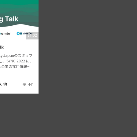
31:02
lk
y Japanのスタッフ
SYNC 2022 に、
た企業の採用情報の
いただく番組です。
度や社員インタビュ
にご紹介いただきま
人 他
441
・団体…