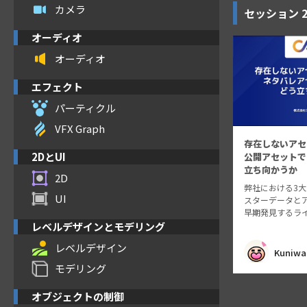
カメラ
セッション
オーディオ
オーディオ
エフェクト
パーティクル
VFX Graph
存在しないアセ
2DとUI
公開アセットで
立ち向かうか
2D
弊社における3
UI
スターデータと
早期発見するラ
紹介します。 ク
レベルデザインとモデリング
問題を引き起こ
レベルデザイン
トへの参照や、
Kuniwa
タバレを招くネ
モデリング
入にお困りの…
オブジェクトの制御