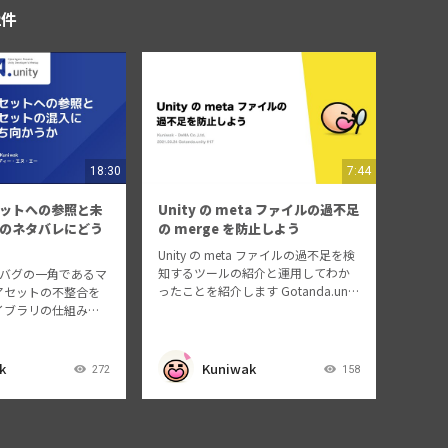
2件
18:30
7:44
ットへの参照と未
Unity の meta ファイルの過不足
のネタバレにどう
の merge を防止しよう
Unity の meta ファイルの過不足を検
知するツールの紹介と運用してわか
大バグの一角であるマ
ったことを紹介します Gotanda.unit
アセットの不整合を
y #17 sponsored by 株式会社キッズ
イブラリの仕組みを
スター https://meetup.unity3d.jp/j
ラッシュや見た目の
p…
す存在しないアセッ
データ解析によるネ
k
Kuniwak
272
158
タバレアセットの混