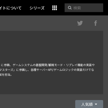
イトについて
シリーズ
erse」に参画、ゲームシステムの基盤開発/観戦モード・リプレイ機能の実装や
スターズ」に参画し、各種サーバーAPI/ゲームロジックの実装だけでな
域を担当。
人気順