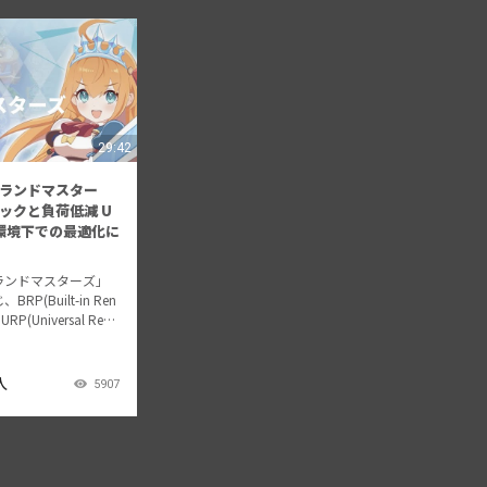
29:42
ランドマスター
ックと負荷低減 U
P環境下での最適化に
ランドマスターズ」
P(Built-in Ren
URP(Universal Rend
e)への移行や活用事例につ
します。 BRPからU
人
5907