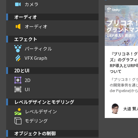
カメラ
オーディオ
オーディオ
エフェクト
パーティクル
『プリコネ！グ
VFX Graph
ズ』のグラフィ
RP導入とUR
2DとUI
ついて
「プリコネ！グ
2D
の開発事例を通じ、BR
UI
der Pipeline)から
er Pipelin
レベルデザインとモデリング
いて具体的に解説
RPへの…
大道 賢
レベルデザイン
モデリング
オブジェクトの制御