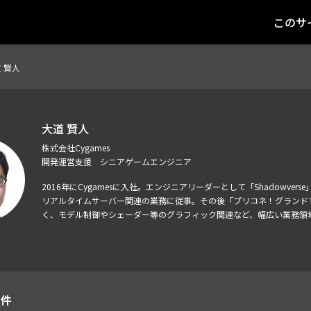
このサ
 賢人
大道 賢人
株式会社Cygames
開発運営支援 シニアゲームエンジニア
2016年にCygamesに入社。エンジニアリーダーとして「Shadowv
リアルタイムサーバー関連の業務に従事。その後「プリコネ！グランドマ
く、モデル制御やシェーダー等のグラフィック関連など、幅広い業務領
1件