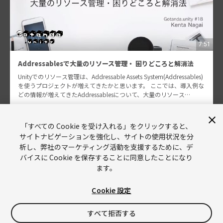
7:51
Addressablesで大量のリソース管理・ 困りどころと解消法
Unityでのリソース管理は、Addressable Assets System(Addressables)
を使うプロジェクトが増えてきたかと思います。 ここでは、導入例な
どの情報が増えてきたAddressablesについて、大量のリソース…
Kenta Nagai
685
「すべての Cookie を受け入れる」をクリックすると、
サイトナビゲーションを強化し、サイトの使用状況を分
析し、弊社のマーケティング活動を支援するために、デ
バイスに Cookie を保存することに同意したことになり
ます。
Cookie 設定
Unity
Copyright © 2026 Unity Technologies
すべて拒否する