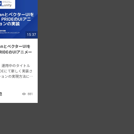
15:37
anとベクターUIを
PRIDEのUIアニメー
開発・運用中のタイトル
RIDEにて新しく実装さ
ションの実現方法に
。 アニメーション
iArtsで開発してい
ョンツールである「Ti
範
881