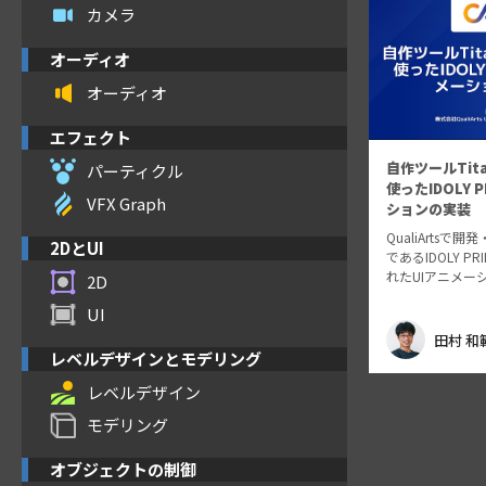
カメラ
オーディオ
オーディオ
エフェクト
自作ツールTit
パーティクル
使ったIDOLY 
VFX Graph
ションの実装
QualiArtsで
2DとUI
であるIDOLY P
れたUIアニメー
2D
ついてお話します
UI
の実装には、Qual
るUIアニメーシ
田村 和
tan…
レベルデザインとモデリング
レベルデザイン
モデリング
オブジェクトの制御