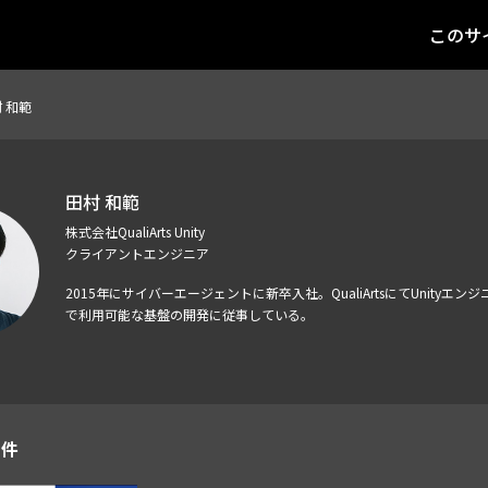
このサ
 和範
田村 和範
株式会社QualiArts Unity
クライアントエンジニア
2015年にサイバーエージェントに新卒入社。QualiArtsにてUni
で利用可能な基盤の開発に従事している。
1件