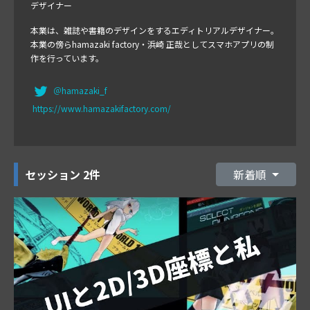
デザイナー
本業は、雑誌や書籍のデザインをするエディトリアルデザイナー。
本業の傍らhamazaki factory・浜崎 正哉としてスマホアプリの制
作を行っています。
＠hamazaki_f
https://www.hamazakifactory.com/
セッション
2件
新着順