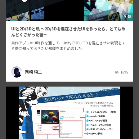
9:48
UIと2D/3Dと私 ～2D/3Dを混在させたUIを作ったら、とてもめ
んどくさかった話～
自作アプリのUI制作を通して、Unityで2D／3Dを混在させた表現をす
る際に知っておきたい知識をまとめました。
岡崎 純二
1695