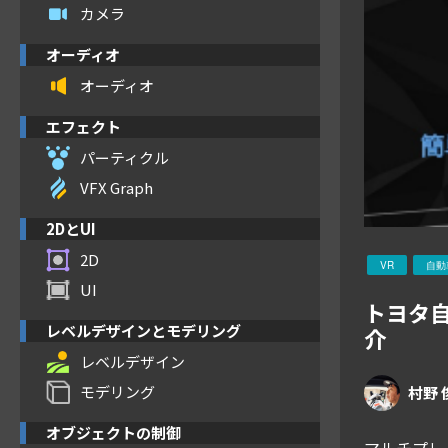
カメラ
オーディオ
オーディオ
エフェクト
パーティクル
VFX Graph
2DとUI
2D
VR
自動
UI
トヨタ自
レベルデザインとモデリング
介
レベルデザイン
モデリング
村野 
オブジェクトの制御
マルチプレ