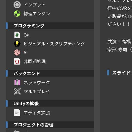
インプット
行中のVR
物理エンジン
い製品が加
ださい！！
プログラミング
C#
共演：高橋
ビジュアル・スクリプティング
宗形 修司（
AI
非同期処理
スライド
バックエンド
ネットワーク
マルチプレイ
Unityの拡張
エディタ拡張
プロジェクトの管理