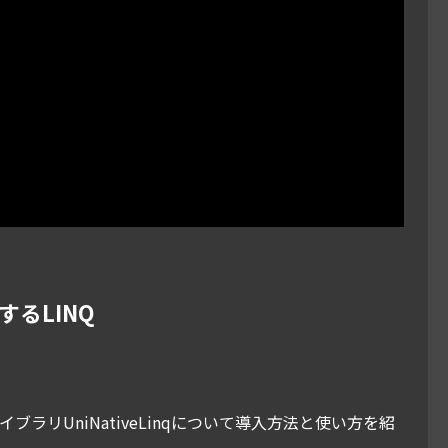
に対するLINQ
NQライブラリUniNativeLinqについて導入方法と使い方を紹