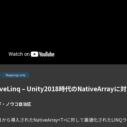
Roppongi.unity
iveLinq – Unity2018時代のNativeArray
ギ・ノウコ自治区
18.1から導入されたNativeArray<T>に対して最適化されたLI