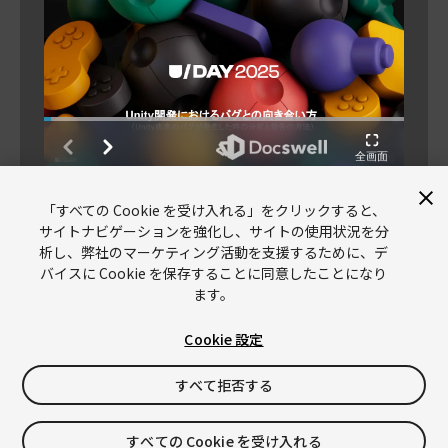
Unity開発におけるバグとの向き合い方 (Unity 由
来のバグが発生した時の分析と報告の方法) |
「すべての Cookie を受け入れる」をクリックすると、
U/Day Tokyo 2025 by @UnityJapan
サイトナビゲーションを強化し、サイトの使用状況を分
析し、弊社のマーケティング活動を支援するために、デ
バイスに Cookie を保存することに同意したことになり
ます。
Cookie 設定
Unity
Copyright © 2026 Unity Technologies
すべて拒否する
リーガル情報
プライバシーポリシー
Cookies
すべての Cookie を受け入れる