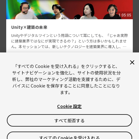
1:05:05
Unity×建築の未来
Unityやデジタルツインという用語について耳にしても、「じゃあ実際
に建築業界ではなにが実現できるの？」という方は多いかもしれませ
ん。本セッションでは、新しいテクノロジーを建築業界に導入し、業
界を牽引している方々にUnityと建築の未来につ…
丹野 貴一郎 他
1195
「すべての Cookie を受け入れる」をクリックすると、
サイトナビゲーションを強化し、サイトの使用状況を分
析し、弊社のマーケティング活動を支援するために、デ
バイスに Cookie を保存することに同意したことになり
ます。
Cookie 設定
Unity
Copyright © 2026 Unity Technologies
すべて拒否する
リーガル情報
プライバシーポリシー
Cookies
すべての Cookie を受け入れる