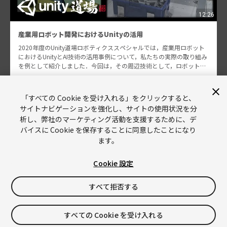
12:26
産業用ロボット開発におけるUnityの活用
2020年度のUnity道場ロボティクススペシャルでは，産業用ロボット
におけるUnityとAI技術の活用事例について，私たちの実際の取り組み
を例として紹介しました．今回は，その周辺技術として，ロボットの
動作計画を例に，産業分野向けに従来開発…
太刀掛 浩貴 他
1851
「すべての Cookie を受け入れる」をクリックすると、
サイトナビゲーションを強化し、サイトの使用状況を分
析し、弊社のマーケティング活動を支援するために、デ
バイスに Cookie を保存することに同意したことになり
ます。
Cookie 設定
Unity
Copyright © 2026 Unity Technologies
すべて拒否する
リーガル情報
プライバシーポリシー
Cookies
すべての Cookie を受け入れる