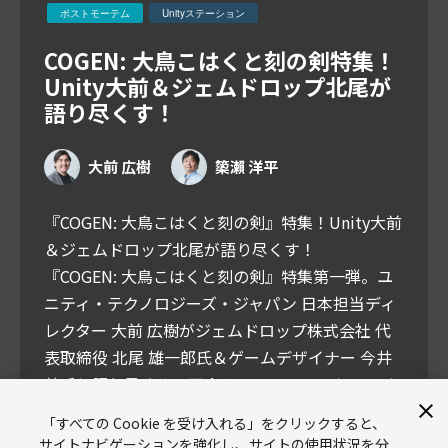
ポストモーテム
Unityステーション
COGEN: 大鳥こはくと刻の剣特集！
Unity大前＆ジェムドロップ北尾が
語り尽くす！
大前 広樹
𥱋瀨 洋平
『COGEN: 大鳥こはくと刻の剣』特集！Unity大前
＆ジェムドロップ北尾が語り尽くす！
『COGEN: 大鳥こはくと刻の剣』特集第一弾。ユ
ニティ・テクノロジーズ・ジャパン 日本担当ディ
レクター 大前 広樹がジェムドロップ株式会社 代
表取締役 北尾 雄一郎氏＆ゲームデザイナー 今井
尊氏と語り尽くす！司会はユニティ・テクノロジ
ーズ・ジャパン 簗瀨 洋平でお送りします！
「すべての Cookie を受け入れる」をクリックすると、
サイトナビゲーションを強化し、サイトの使用状況を分