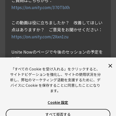
ご質問はこちらから：
https://on.unity.com/370TbXh
この動画は役に立ちましたか？ 改善してほしい
点はありますか？ ご意見をお聞かせください：
https://on.unity.com/2Xxn1zu
Unite Nowのページで今後のセッションの予定を
確認：
https://on.unity.com/3eMAJ7g
「すべての Cookie を受け入れる」をクリックすると、
サイトナビゲーションを強化し、サイトの使用状況を分
析し、弊社のマーケティング活動を支援するために、デ
バイスに Cookie を保存することに同意したことになり
ます。
Cookie 設定
Unity
Copyright © 2026 Unity Technologies
すべて拒否する