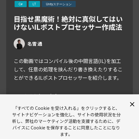
C#
LT
Unityステーション
目指せ黒魔術！絶対に真似してはい
けないILポストプロセッサー作成法
名雪 通
この動画ではコンパイル後の中間言語(IL)を加工
して、任意の処理を挟んだり書き換えたりするこ
とができるILポストプロセッサーを紹介します。
UTJゆるふわLT大会 #1
https://youtu.be/2lFZRROZ5cw
「すべての Cookie を受け入れる」をクリックすると、
サイトナビゲーションを強化し、サイトの使用状況を分
析し、弊社のマーケティング活動を支援するために、デ
バイスに Cookie を保存することに同意したことになり
ます。