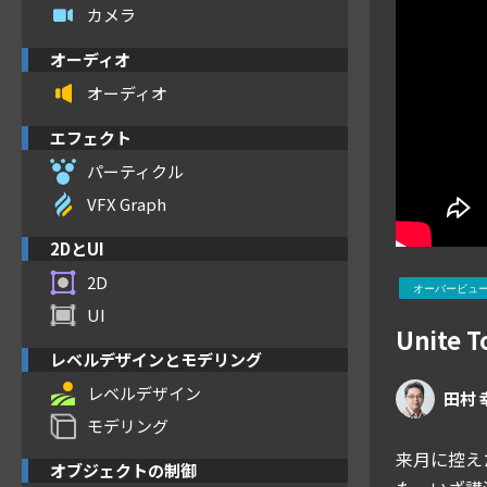
カメラ
オーディオ
オーディオ
エフェクト
パーティクル
VFX Graph
2DとUI
2D
オーバービュ
UI
Unite
レベルデザインとモデリング
レベルデザイン
田村 
モデリング
来月に控えた
オブジェクトの制御