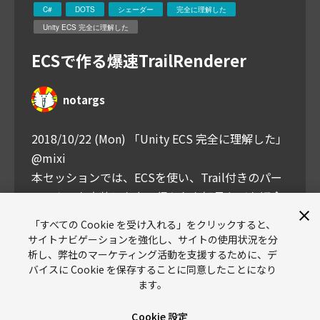
C#
DOTS
シェーダー
完全に理解した
Unity ECS 完全に理解した
ECSで作る爆速TrailRenderer
notargs
2018/10/22 (Mon) 「Unity ECS 完全に理解した」
@mixi
本セッションでは、ECSを使い、Trail付きのパー
ティクルを実装した上で得られた知見などを紹介
します。
「すべての Cookie を受け入れる」をクリックすると、
サイトナビゲーションを強化し、サイトの使用状況を分
析し、弊社のマーケティング活動を支援するために、デ
バイスに Cookie を保存することに同意したことになり
ます。
Cookie 設定